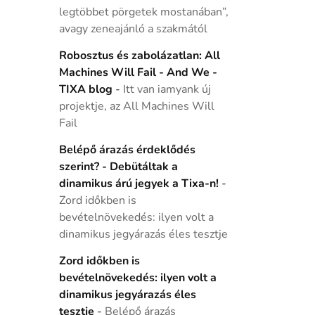
legtöbbet pörgetek mostanában”,
avagy zeneajánló a szakmától
Robosztus és zabolázatlan: All
Machines Will Fail - And We -
TIXA blog
-
Itt van iamyank új
projektje, az All Machines Will
Fail
Belépő árazás érdeklődés
szerint? - Debütáltak a
dinamikus árú jegyek a Tixa-n!
-
Zord időkben is
bevételnövekedés: ilyen volt a
dinamikus jegyárazás éles tesztje
Zord időkben is
bevételnövekedés: ilyen volt a
dinamikus jegyárazás éles
tesztje
-
Belépő árazás