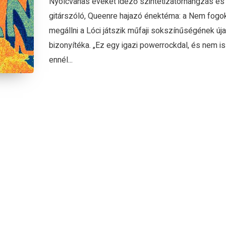
Nyolcvanas éveket idéző szintetizátorhangzás és
gitárszóló, Queenre hajazó énektéma: a Nem fogo
megállni a Lóci játszik műfaji sokszínűségének új
bizonyítéka. „Ez egy igazi powerrockdal, és nem is
ennél...