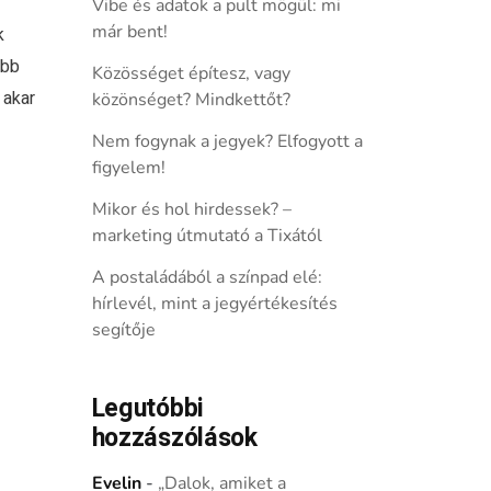
Vibe és adatok a pult mögül: mi
már bent!
k
abb
Közösséget építesz, vagy
 akar
közönséget? Mindkettőt?
Nem fogynak a jegyek? Elfogyott a
figyelem!
Mikor és hol hirdessek? –
marketing útmutató a Tixától
A postaládából a színpad elé:
hírlevél, mint a jegyértékesítés
segítője
Legutóbbi
hozzászólások
Evelin
-
„Dalok, amiket a