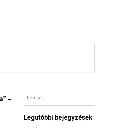
Keresés:
a” –
Legutóbbi bejegyzések