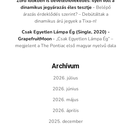
Zord időkben is bevételnövekedés: ilyen volt a
dinamikus jegyárazás éles tesztje
-
Belépő
árazás érdeklődés szerint? – Debütáltak a
dinamikus árú jegyek a Tixa-n!
Csak Egyetlen Lámpa Ég (Single, 2020) -
GrapefruitMoon
-
„Csak Egyetlen Lámpa Ég” –
megjelent a The Pontiac első magyar nyelvű dala
Archívum
2026. július
2026. június
2026. május
2026. április
2025. december