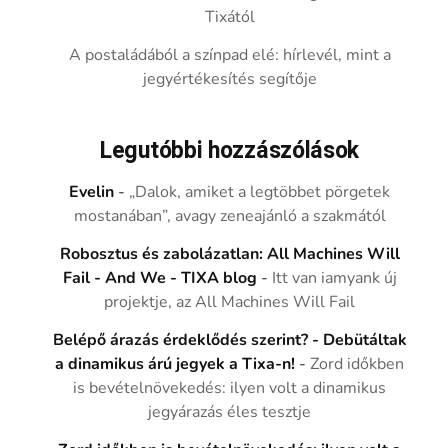
Tixától
A postaládából a színpad elé: hírlevél, mint a
jegyértékesítés segítője
Legutóbbi hozzászólások
Evelin
-
„Dalok, amiket a legtöbbet pörgetek
mostanában”, avagy zeneajánló a szakmától
Robosztus és zabolázatlan: All Machines Will
Fail - And We - TIXA blog
-
Itt van iamyank új
projektje, az All Machines Will Fail
Belépő árazás érdeklődés szerint? - Debütáltak
a dinamikus árú jegyek a Tixa-n!
-
Zord időkben
is bevételnövekedés: ilyen volt a dinamikus
jegyárazás éles tesztje