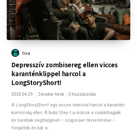
tixa
Depresszív zombisereg ellen vicces
karanténklippel harcol a
LongStoryShort!
2020.04.29.
Zenekar hírek
0 hozzászólás
A LongStoryShort! egy vicces videóval harcol a karantén
komorság ellen. A bulis Stay-t a srácok a családtagjaik
és barátaik segítségével – szigorúan távvezérelve –
forgatták és bár a...