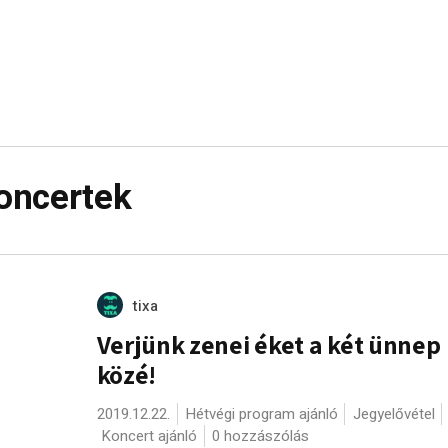
oncertek
tixa
Verjünk zenei éket a két ünnep
közé!
2019.12.22.
Hétvégi program ajánló
Jegyelővétel
Koncert ajánló
0 hozzászólás