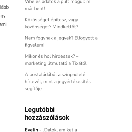
Vibe és adatok a pult mögül: mi
alább
már bent!
égy
Közösséget építesz, vagy
ami
közönséget? Mindkettőt?
Nem fogynak a jegyek? Elfogyott a
figyelem!
Mikor és hol hirdessek? –
marketing útmutató a Tixától
A postaládából a színpad elé:
hírlevél, mint a jegyértékesítés
segítője
Legutóbbi
hozzászólások
Evelin
-
„Dalok, amiket a