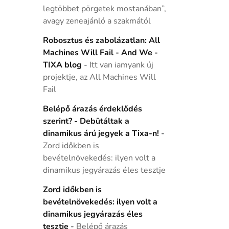
legtöbbet pörgetek mostanában”,
avagy zeneajánló a szakmától
Robosztus és zabolázatlan: All
Machines Will Fail - And We -
TIXA blog
-
Itt van iamyank új
projektje, az All Machines Will
Fail
Belépő árazás érdeklődés
szerint? - Debütáltak a
dinamikus árú jegyek a Tixa-n!
-
Zord időkben is
bevételnövekedés: ilyen volt a
dinamikus jegyárazás éles tesztje
Zord időkben is
bevételnövekedés: ilyen volt a
dinamikus jegyárazás éles
tesztje
-
Belépő árazás