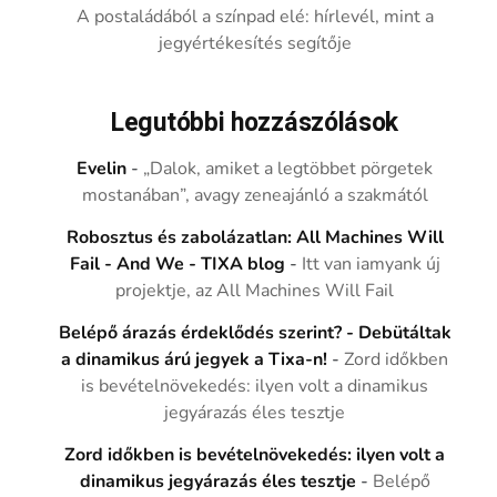
A postaládából a színpad elé: hírlevél, mint a
jegyértékesítés segítője
Legutóbbi hozzászólások
Evelin
-
„Dalok, amiket a legtöbbet pörgetek
mostanában”, avagy zeneajánló a szakmától
Robosztus és zabolázatlan: All Machines Will
Fail - And We - TIXA blog
-
Itt van iamyank új
projektje, az All Machines Will Fail
Belépő árazás érdeklődés szerint? - Debütáltak
a dinamikus árú jegyek a Tixa-n!
-
Zord időkben
is bevételnövekedés: ilyen volt a dinamikus
jegyárazás éles tesztje
Zord időkben is bevételnövekedés: ilyen volt a
dinamikus jegyárazás éles tesztje
-
Belépő