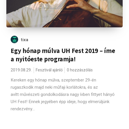
tixa
Egy hónap múlva UH Fest 2019 – íme
a nyitóeste programja!
2019.08.29.
Fesztivál ajánló
0 hozzászólás
Kereken egy hónap múlva, szeptember 29-én
rugaszkodik majd neki műfaji korlátokra, és az
avítt művészeti gondolkodásra nagy ívben fittyet hányó
UH Fest! Ennek jegyében épp ideje, hogy elmerüljünk
rendezvény...