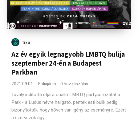
tixa
Az év egyik legnagyobb LMBTQ bulija
szeptember 24-én a Budapest
Parkban
2021.09.01.
Buliajánló
0 hozzászólás
Tavaly indította útjára önálló LMBTQ partysorozatát a
Park - a Ludus névre hallgató, péntek esti bulik pedig
bizonyították, hogy bőven van igény az eseményre. Ezért
a szervezők úgy...