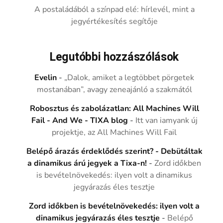
A postaládából a színpad elé: hírlevél, mint a
jegyértékesítés segítője
Legutóbbi hozzászólások
Evelin
-
„Dalok, amiket a legtöbbet pörgetek
mostanában”, avagy zeneajánló a szakmától
Robosztus és zabolázatlan: All Machines Will
Fail - And We - TIXA blog
-
Itt van iamyank új
projektje, az All Machines Will Fail
Belépő árazás érdeklődés szerint? - Debütáltak
a dinamikus árú jegyek a Tixa-n!
-
Zord időkben
is bevételnövekedés: ilyen volt a dinamikus
jegyárazás éles tesztje
Zord időkben is bevételnövekedés: ilyen volt a
dinamikus jegyárazás éles tesztje
-
Belépő