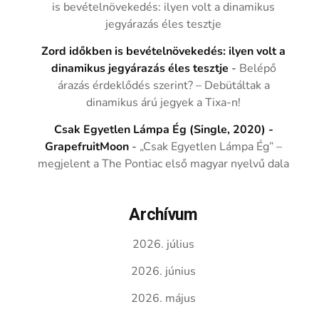
is bevételnövekedés: ilyen volt a dinamikus
jegyárazás éles tesztje
Zord időkben is bevételnövekedés: ilyen volt a
dinamikus jegyárazás éles tesztje
-
Belépő
árazás érdeklődés szerint? – Debütáltak a
dinamikus árú jegyek a Tixa-n!
Csak Egyetlen Lámpa Ég (Single, 2020) -
GrapefruitMoon
-
„Csak Egyetlen Lámpa Ég” –
megjelent a The Pontiac első magyar nyelvű dala
Archívum
2026. július
2026. június
2026. május