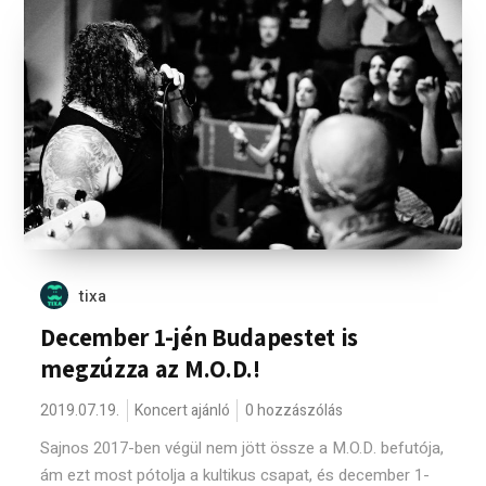
tixa
December 1-jén Budapestet is
megzúzza az M.O.D.!
2019.07.19.
Koncert ajánló
0 hozzászólás
Sajnos 2017-ben végül nem jött össze a M.O.D. befutója,
ám ezt most pótolja a kultikus csapat, és december 1-