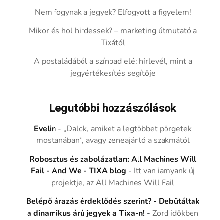
Nem fogynak a jegyek? Elfogyott a figyelem!
Mikor és hol hirdessek? – marketing útmutató a
Tixától
A postaládából a színpad elé: hírlevél, mint a
jegyértékesítés segítője
Legutóbbi hozzászólások
Evelin
-
„Dalok, amiket a legtöbbet pörgetek
mostanában”, avagy zeneajánló a szakmától
Robosztus és zabolázatlan: All Machines Will
Fail - And We - TIXA blog
-
Itt van iamyank új
projektje, az All Machines Will Fail
Belépő árazás érdeklődés szerint? - Debütáltak
a dinamikus árú jegyek a Tixa-n!
-
Zord időkben