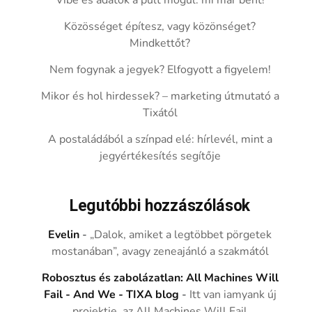
Vibe és adatok a pult mögül: mi már bent!
Közösséget építesz, vagy közönséget?
Mindkettőt?
Nem fogynak a jegyek? Elfogyott a figyelem!
Mikor és hol hirdessek? – marketing útmutató a
Tixától
A postaládából a színpad elé: hírlevél, mint a
jegyértékesítés segítője
Legutóbbi hozzászólások
Evelin
-
„Dalok, amiket a legtöbbet pörgetek
mostanában”, avagy zeneajánló a szakmától
Robosztus és zabolázatlan: All Machines Will
Fail - And We - TIXA blog
-
Itt van iamyank új
projektje, az All Machines Will Fail