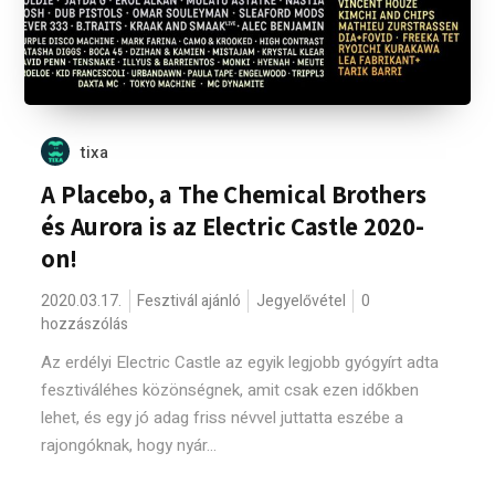
tixa
A Placebo, a The Chemical Brothers
és Aurora is az Electric Castle 2020-
on!
2020.03.17.
Fesztivál ajánló
Jegyelővétel
0
hozzászólás
Az erdélyi Electric Castle az egyik legjobb gyógyírt adta
fesztiváléhes közönségnek, amit csak ezen időkben
lehet, és egy jó adag friss névvel juttatta eszébe a
rajongóknak, hogy nyár...