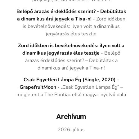
Belépő árazás érdeklődés szerint? - Debütáltak
a dinamikus árú jegyek a Tixa-n!
-
Zord időkben
is bevételnövekedés: ilyen volt a dinamikus
jegyárazás éles tesztje
Zord időkben is bevételnövekedés: ilyen volt a
dinamikus jegyárazás éles tesztje
-
Belépő
árazás érdeklődés szerint? – Debütáltak a
dinamikus árú jegyek a Tixa-n!
Csak Egyetlen Lámpa Ég (Single, 2020) -
GrapefruitMoon
-
„Csak Egyetlen Lámpa Ég” –
megjelent a The Pontiac első magyar nyelvű dala
Archívum
2026. július