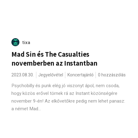
tixa
Mad Sin és The Casualties
novemberben az Instantban
2023.08.30.
Jegyelővétel
Koncertajánló
0 hozzászólás
Psychobilly és punk elég jó viszonyt ápol, nem csoda,
hogy közös erővel törnek rá az Instant közönségére
november 9-én! Az elkővetőkre pedig nem lehet panasz:
a német Mad...