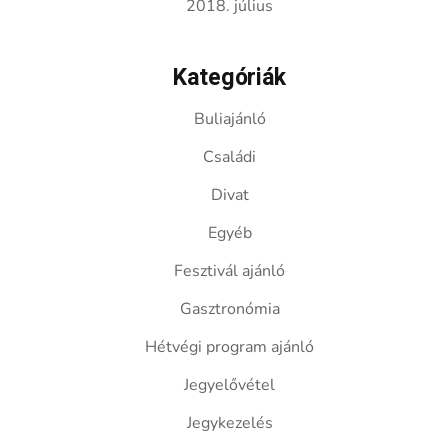
2018. július
Kategóriák
Buliajánló
Családi
Divat
Egyéb
Fesztivál ajánló
Gasztronómia
Hétvégi program ajánló
Jegyelővétel
Jegykezelés