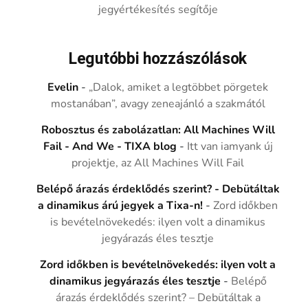
jegyértékesítés segítője
Legutóbbi hozzászólások
Evelin
-
„Dalok, amiket a legtöbbet pörgetek
mostanában”, avagy zeneajánló a szakmától
Robosztus és zabolázatlan: All Machines Will
Fail - And We - TIXA blog
-
Itt van iamyank új
projektje, az All Machines Will Fail
Belépő árazás érdeklődés szerint? - Debütáltak
a dinamikus árú jegyek a Tixa-n!
-
Zord időkben
is bevételnövekedés: ilyen volt a dinamikus
jegyárazás éles tesztje
Zord időkben is bevételnövekedés: ilyen volt a
dinamikus jegyárazás éles tesztje
-
Belépő
árazás érdeklődés szerint? – Debütáltak a