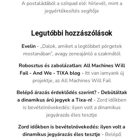
A postaládából a színpad elé: hírlevél, mint a
jegyértékesítés segítője
Legutóbbi hozzászólások
Evelin
-
„Dalok, amiket a legtöbbet pörgetek
mostanában”, avagy zeneajánló a szakmától
Robosztus és zabolázatlan: All Machines Will
Fail - And We - TIXA blog
-
Itt van iamyank új
projektje, az All Machines Will Fail
Belépő árazás érdeklődés szerint? - Debütáltak
a dinamikus árú jegyek a Tixa-n!
-
Zord időkben
is bevételnövekedés: ilyen volt a dinamikus
jegyárazás éles tesztje
Zord időkben is bevételnövekedés: ilyen volt a
dinamikus jegyárazás éles tesztje
-
Belépő