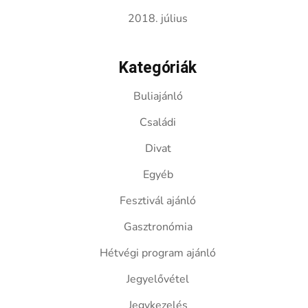
2018. július
Kategóriák
Buliajánló
Családi
Divat
Egyéb
Fesztivál ajánló
Gasztronómia
Hétvégi program ajánló
Jegyelővétel
Jegykezelés