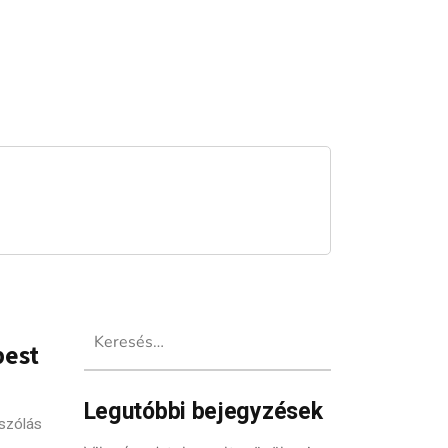
Keresés:
pest
Legutóbbi bejegyzések
szólás