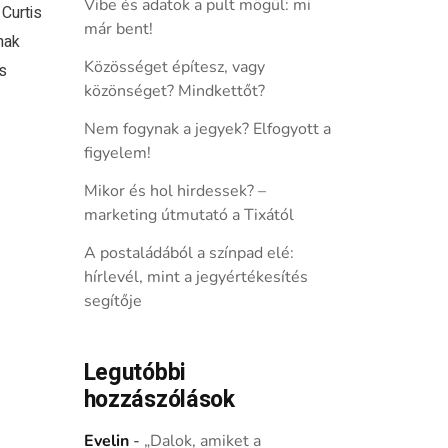
Vibe és adatok a pult mögül: mi
Curtis
már bent!
nak
Közösséget építesz, vagy
s
közönséget? Mindkettőt?
Nem fogynak a jegyek? Elfogyott a
figyelem!
Mikor és hol hirdessek? –
marketing útmutató a Tixától
A postaládából a színpad elé:
hírlevél, mint a jegyértékesítés
segítője
Legutóbbi
hozzászólások
Evelin
-
„Dalok, amiket a