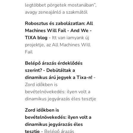
legtöbbet pörgetek mostanában”,
avagy zeneajánló a szakmától
Robosztus és zabolázatlan: All
Machines Will Fail - And We -
TIXA blog
-
Itt van iamyank új
projektje, az All Machines Will
Fail
Belépő árazás érdeklődés
szerint? - Debütáltak a
dinamikus árú jegyek a Tixa-n!
-
Zord időkben is
bevételnövekedés: ilyen volt a
dinamikus jegyárazás éles tesztje
Zord időkben is
bevételnövekedés: ilyen volt a
dinamikus jegyárazás éles
tesztje
-
Belépő árazás