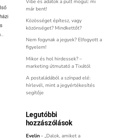
Vibe és adatok a pult mögül: mi
lső
már bent!
házi
Közösséget építesz, vagy
és
közönséget? Mindkettőt?
..
Nem fogynak a jegyek? Elfogyott a
figyelem!
Mikor és hol hirdessek? –
marketing útmutató a Tixától
A postaládából a színpad elé:
hírlevél, mint a jegyértékesítés
segítője
Legutóbbi
hozzászólások
Evelin
-
„Dalok, amiket a