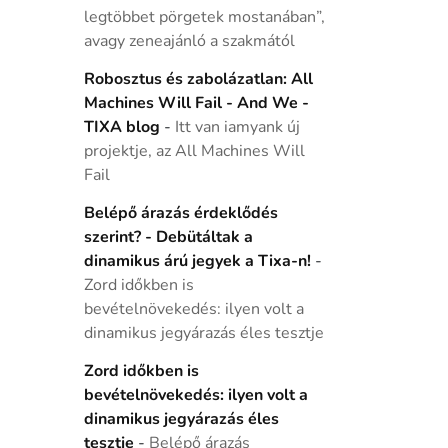
legtöbbet pörgetek mostanában”,
avagy zeneajánló a szakmától
Robosztus és zabolázatlan: All
Machines Will Fail - And We -
TIXA blog
-
Itt van iamyank új
projektje, az All Machines Will
Fail
Belépő árazás érdeklődés
szerint? - Debütáltak a
dinamikus árú jegyek a Tixa-n!
-
Zord időkben is
bevételnövekedés: ilyen volt a
dinamikus jegyárazás éles tesztje
Zord időkben is
bevételnövekedés: ilyen volt a
dinamikus jegyárazás éles
tesztje
-
Belépő árazás