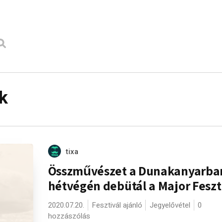
ők
tixa
Összművészet a Dunakanyarban
hétvégén debütál a Major Feszt
2020.07.20.
Fesztivál ajánló
Jegyelővétel
0
hozzászólás