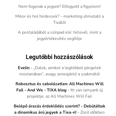
Nem fogynak a jegyek? Elfogyott a figyelem!
Mikor és hol hirdessek? – marketing útmutató a
Tixától
A postaládából a színpad elé: hírlevél, mint a
jegyértékesítés segítője
Legutóbbi hozzászólások
Evelin
-
„Dalok, amiket a legtöbbet pörgetek
mostanában”, avagy zeneajánló a szakmától
Robosztus és zabolázatlan: All Machines Will
Fail - And We - TIXA blog
-
Itt van iamyank új
projektje, az All Machines Will Fail
Belépő árazás érdeklődés szerint? - Debütáltak
a dinamikus árú jegyek a Tixa-n!
-
Zord időkben