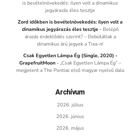
is bevételnövekedés: ilyen volt a dinamikus
jegyárazás éles tesztje
Zord időkben is bevételnövekedés: ilyen volt a
dinamikus jegyárazás éles tesztje
-
Belépő
árazás érdeklődés szerint? – Debütáltak a
dinamikus árú jegyek a Tixa-n!
Csak Egyetlen Lámpa Ég (Single, 2020) -
GrapefruitMoon
-
„Csak Egyetlen Lámpa Ég” –
megjelent a The Pontiac első magyar nyelvű dala
Archívum
2026. július
2026. június
2026. május