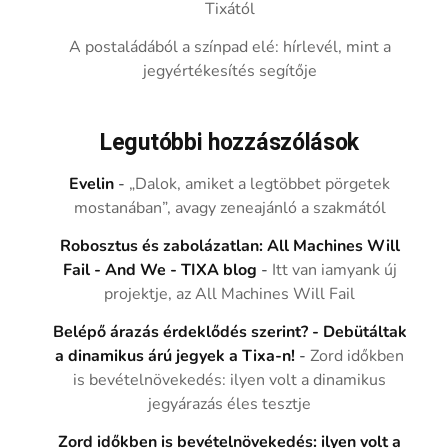
Tixától
A postaládából a színpad elé: hírlevél, mint a
jegyértékesítés segítője
Legutóbbi hozzászólások
Evelin
-
„Dalok, amiket a legtöbbet pörgetek
mostanában”, avagy zeneajánló a szakmától
Robosztus és zabolázatlan: All Machines Will
Fail - And We - TIXA blog
-
Itt van iamyank új
projektje, az All Machines Will Fail
Belépő árazás érdeklődés szerint? - Debütáltak
a dinamikus árú jegyek a Tixa-n!
-
Zord időkben
is bevételnövekedés: ilyen volt a dinamikus
jegyárazás éles tesztje
Zord időkben is bevételnövekedés: ilyen volt a