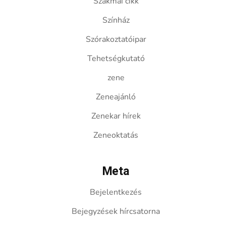
Szakmai cikk
Színház
Szórakoztatóipar
Tehetségkutató
zene
Zeneajánló
Zenekar hírek
Zeneoktatás
Meta
Bejelentkezés
Bejegyzések hírcsatorna