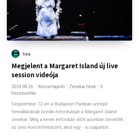
tixa
Megjelent a Margaret Island új live
session videója
2024.08.26.
Koncertajánló
Zenekar hírek
0
hozzászólás
Szeptember 12-én a Budapest Parkban ünnepli
fennállásának tizedik évfordulóját a Margaret Island
zenekar. Még a kerek évforduló előtt azonban bevették
az üres koncerthelyszínt, ahol egy - a csapattól...