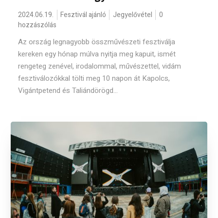
2024.06.19.
Fesztivál ajánló
Jegyelővétel
0
hozzászólás
Az ország legnagyobb összművészeti fesztiválja
kereken egy hónap múlva nyitja meg kapuit, ismét
rengeteg zenével, irodalommal, művészettel, vidám
fesztiválozókkal tölti meg 10 napon át Kapolcs,
Vigántpetend és Taliándörögd...