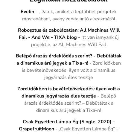
Evelin
-
„Dalok, amiket a legtöbbet pörgetek
mostanában”, avagy zeneajánló a szakmától
Robosztus és zabolázatlan: All Machines Will
Fail - And We - TIXA blog
-
Itt van iamyank új
projektje, az All Machines Will Fail
Belépő árazás érdeklődés szerint? - Debütáltak
a dinamikus árú jegyek a Tixa-n!
-
Zord időkben
is bevételnövekedés: ilyen volt a dinamikus
jegyárazás éles tesztje
Zord időkben is bevételnövekedés: ilyen volt a
dinamikus jegyárazás éles tesztje
-
Belépő
árazás érdeklődés szerint? – Debütáltak a
dinamikus árú jegyek a Tixa-n!
Csak Egyetlen Lámpa Ég (Single, 2020) -
GrapefruitMoon
-
„Csak Egyetlen Lámpa Ég” –