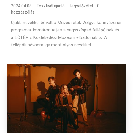
2024.04.08.
Fesztivál ajánló
Jegyelővétel
0
hozzászólás
Újabb nevekkel bővült a Művészetek Völgye könnyűzenei
programja: immáron teljes a nagyszínpad fellépőinek és
a LŐTÉR x Közlekedési Múzeum előadóinak is. A
fellépők névsora így most olyan nevekkel...