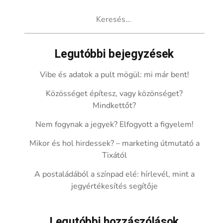
Keresés:
Legutóbbi bejegyzések
Vibe és adatok a pult mögül: mi már bent!
Közösséget építesz, vagy közönséget?
Mindkettőt?
Nem fogynak a jegyek? Elfogyott a figyelem!
Mikor és hol hirdessek? – marketing útmutató a
Tixától
A postaládából a színpad elé: hírlevél, mint a
jegyértékesítés segítője
Legutóbbi hozzászólások