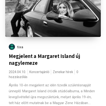
tixa
Megjelent a Margaret Island új
nagylemeze
2024.04.10.
Koncertajánló
Zenekar hírek
0
hozzászólás
Április 10-én megjelent az idén tizedik születésnapját
ünneplő Margaret Island ötödik stúdióalbuma, a Minden
levegővétellel újra megszületünk, melyet április 19-én,
telt ház előtt mutatnak be a Magyar Zene Házában....