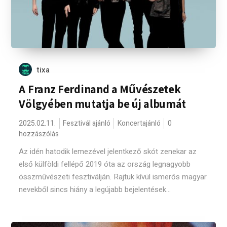
tixa
A Franz Ferdinand a Művészetek
Völgyében mutatja be új albumát
2025.02.11.
Fesztivál ajánló
Koncertajánló
0
hozzászólás
Az idén hatodik lemezével jelentkező skót zenekar az
első külföldi fellépő 2019 óta az ország legnagyobb
összművészeti fesztiválján. Rajtuk kívül ismerős magyar
nevekből sincs hiány a legújabb bejelentések...