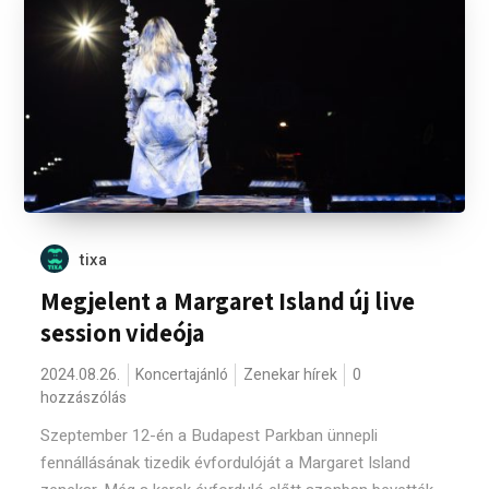
tixa
Megjelent a Margaret Island új live
session videója
2024.08.26.
Koncertajánló
Zenekar hírek
0
hozzászólás
Szeptember 12-én a Budapest Parkban ünnepli
fennállásának tizedik évfordulóját a Margaret Island