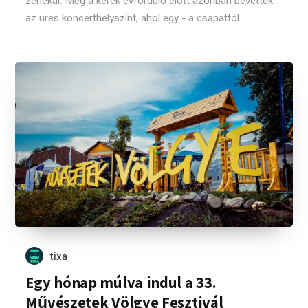
zenekar. Még a kerek évforduló előtt azonban bevették
az üres koncerthelyszínt, ahol egy - a csapattól...
tixa
Egy hónap múlva indul a 33.
Művészetek Völgye Fesztivál