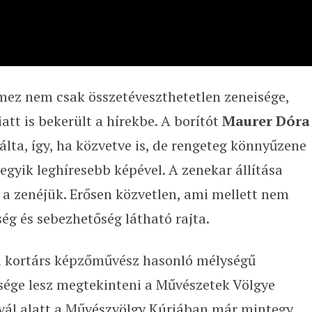
mez nem csak összetéveszthetetlen zeneisége,
t is bekerült a hírekbe. A borítót
Maurer Dóra
lta, így, ha közvetve is, de rengeteg könnyűzene
egyik leghíresebb képével. A zenekar állítása
 a zenéjük. Erősen közvetlen, ami mellett nem
ég és sebezhetőség látható rajta.
i kortárs képzőművész hasonló mélységű
ősége lesz megtekinteni a Művészetek Völgye
ivál alatt a Művészvölgy Kúriában már mintegy