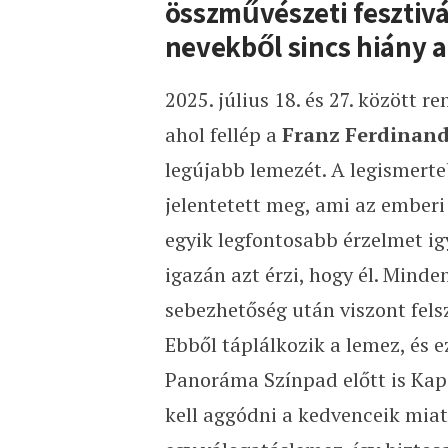
összművészeti fesztivá
nevekből sincs hiány a
2025. július 18. és 27. között 
ahol fellép a
Franz Ferdinan
legújabb lemezét. A legismert
jelentetett meg, ami az emberi 
egyik legfontosabb érzelmet i
igazán azt érzi, hogy él. Minde
sebezhetőség után viszont felsz
Ebből táplálkozik a lemez, és 
Panoráma Színpad előtt is Kapo
kell aggódni a kedvenceik miat