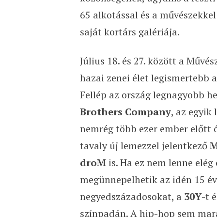
65 alkotással és a művészekkel 
saját kortárs galériája.
Július 18. és 27. között a Művé
hazai zenei élet legismertebb 
Fellép az ország legnagyobb he
Brothers Company
, az egyik
nemrég több ezer ember előtt 
tavaly új lemezzel jelentkező
M
droM
is. Ha ez nem lenne elég
megünnepelhetik az idén 15 é
negyedszázadosokat, a
30Y
-t 
színpadán. A hip-hop sem mar