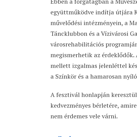
Ebben a forgatagban a Művészet
együttműködve indítja útjára
művelődési intézményein, a Ma
Táncklubbon és a Vízivárosi Ga
városrehabilitációs programján
megismerhetik az érdeklődők. A
mellett izgalmas jelenléttel ké
a Színkör és a hamarosan nyíl
A fesztivál honlapján keresztü
kedvezményes bérletére, amire
nem érdemes vele várni.