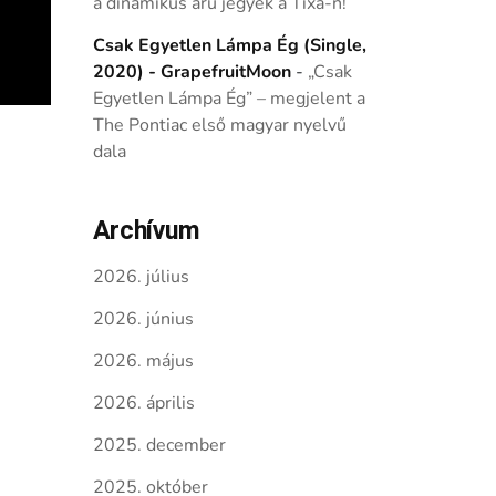
a dinamikus árú jegyek a Tixa-n!
Csak Egyetlen Lámpa Ég (Single,
2020) - GrapefruitMoon
-
„Csak
Egyetlen Lámpa Ég” – megjelent a
The Pontiac első magyar nyelvű
dala
Archívum
2026. július
2026. június
2026. május
2026. április
2025. december
2025. október