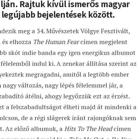
lján. Rajtuk kívül ismerős magyar
 legújabb bejelentések között.
rendezik meg a 34. Művészetek Völgye Fesztivált,
d
és elhozza
The Human Fear
címen megjelent
ebb skót indie banda egy igen energikus albumot
félelemből indul ki. A zenekar állítása szerint az
gyekeztek megragadni, amitől a legtöbb ember
n nagy változás, nagy lépés félelemmel jár, a
abadító átélni, ahogy legyőzzük ezt az érzést.
ezt a felszabadultságot élheti majd át mindenki a
lcson, de a régi slágerek iránt rajongóknak sem
t. Az előző albumuk, a
Hits To The Head
címen