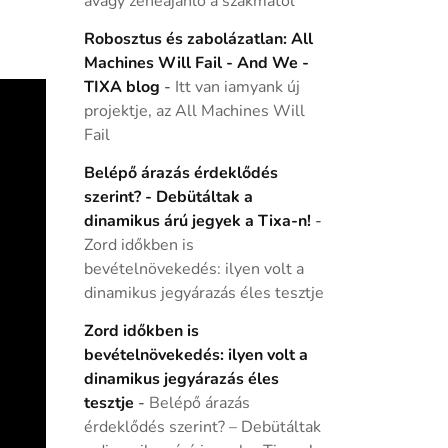
avagy zeneajánló a szakmától
Robosztus és zabolázatlan: All
Machines Will Fail - And We -
TIXA blog
-
Itt van iamyank új
projektje, az All Machines Will
Fail
Belépő árazás érdeklődés
szerint? - Debütáltak a
dinamikus árú jegyek a Tixa-n!
-
Zord időkben is
bevételnövekedés: ilyen volt a
dinamikus jegyárazás éles tesztje
Zord időkben is
bevételnövekedés: ilyen volt a
dinamikus jegyárazás éles
tesztje
-
Belépő árazás
érdeklődés szerint? – Debütáltak