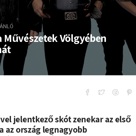
ÁNLÓ
a Művészetek Völgyében
mát
zetek Völgyében mutatja be új albu
vel jelentkező skót zenekar az első
óta az ország legnagyobb