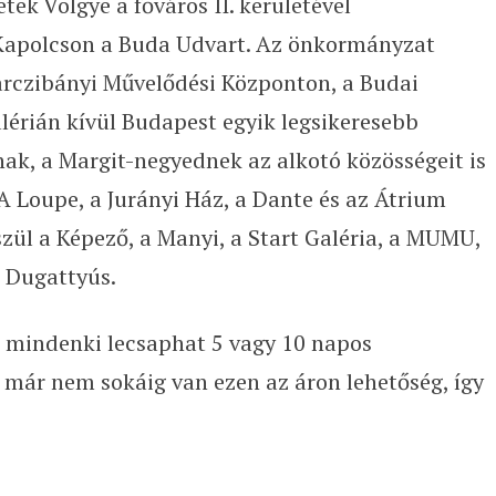
ek Völgye a főváros II. kerületével
 Kapolcson a Buda Udvart. Az önkormányzat
rczibányi Művelődési Központon, a Budai
lérián kívül Budapest egyik legsikeresebb
ak, a Margit-negyednek az alkotó közösségeit is
 Loupe, a Jurányi Ház, a Dante és az Átrium
szül a Képező, a Manyi, a Start Galéria, a MUMU,
ó Dugattyús.
l mindenki lecsaphat 5 vagy 10 napos
 már nem sokáig van ezen az áron lehetőség, így