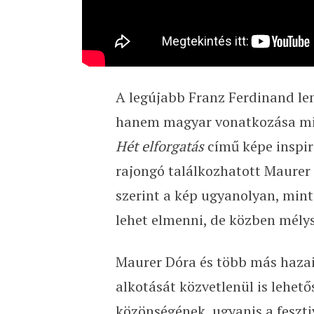
A legújabb Franz Ferdinand le
hanem magyar vonatkozása miat
Hét elforgatás
című képe inspirá
rajongó találkozhatott Maurer 
szerint a kép ugyanolyan, mint
lehet elmenni, de közben mélys
Maurer Dóra és több más haza
alkotását közvetlenül is lehet
közönségének, ugyanis a feszt