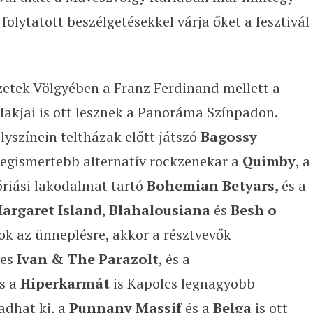
folytatott beszélgetésekkel várja őket a fesztivál
szetek Völgyében a Franz Ferdinand mellett a
alakjai is ott lesznek a Panoráma Színpadon.
lyszínein teltházak előtt játszó
Bagossy
 legismertebb alternatív rockzenekar a
Quimby
, a
óriási lakodalmat tartó
Bohemian Betyars,
és a
argaret Island
,
Blahalousiana
és
Besh o
 ok az ünneplésre, akkor a résztvevők
ves
Ivan & The Parazolt
, és a
és a
Hiperkarmát
is Kapolcs legnagyobb
adhat ki, a
Punnany Massif
és a
Belga
is ott