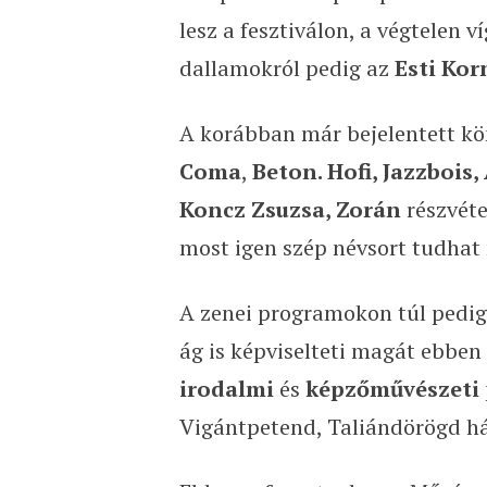
lesz a fesztiválon, a végtelen 
dallamokról pedig az
Esti Kor
A korábban már bejelentett kö
Coma
,
Beton. Hofi, Jazzbois
Koncz Zsuzsa, Zorán
részvéte
most igen szép névsort tudha
A zenei programokon túl pedi
ág is képviselteti magát ebben
irodalmi
és
képzőművészeti
Vigántpetend, Taliándörögd h