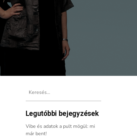
Keresés:
Legutóbbi bejegyzések
mát
Vibe és adatok a pult mögül: mi
már bent!