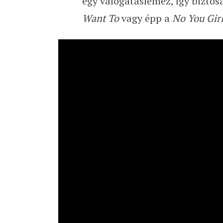
egy válogatáslemez, így bizto
Want To
vagy épp a
No You Gir