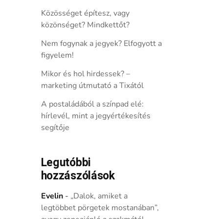
Közösséget építesz, vagy
közönséget? Mindkettőt?
Nem fogynak a jegyek? Elfogyott a
figyelem!
Mikor és hol hirdessek? –
marketing útmutató a Tixától
A postaládából a színpad elé:
hírlevél, mint a jegyértékesítés
segítője
Legutóbbi
hozzászólások
Evelin
-
„Dalok, amiket a
legtöbbet pörgetek mostanában”,