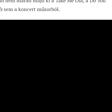
san nem marad majd ki a
Take Me Out
, a
Do You
ls
sem a koncert műsorból.