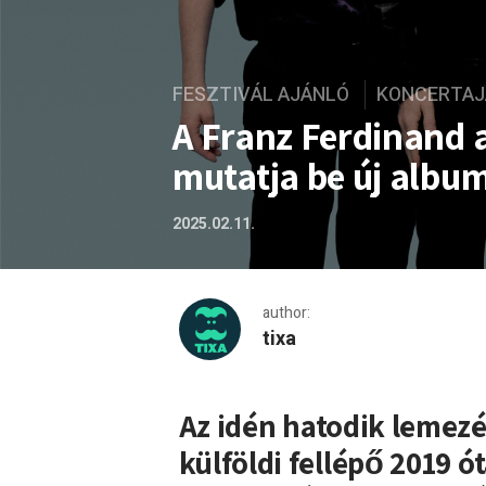
FESZTIVÁL AJÁNLÓ
KONCERTAJ
A Franz Ferdinand 
mutatja be új albu
2025.02.11.
author:
tixa
A Franz Ferdinand a Művés
Az idén hatodik lemezé
külföldi fellépő 2019 