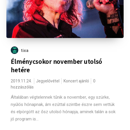
tixa
Élménycsokor november utolsó
hetére
2019.11.24.
Jegyelővétel
Koncert ajánló
0
hozzászólás
Általában végtelennek tűnik a november, egy szürke,
nyúlós hónapnak, ám ezúttal szintbe észre sem vettük
és elpörgött az ősz utolsó hónapja, aminek talán a sok
jó program is...