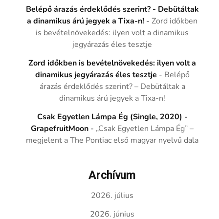
Belépő árazás érdeklődés szerint? - Debütáltak
a dinamikus árú jegyek a Tixa-n!
-
Zord időkben
is bevételnövekedés: ilyen volt a dinamikus
jegyárazás éles tesztje
Zord időkben is bevételnövekedés: ilyen volt a
dinamikus jegyárazás éles tesztje
-
Belépő
árazás érdeklődés szerint? – Debütáltak a
dinamikus árú jegyek a Tixa-n!
Csak Egyetlen Lámpa Ég (Single, 2020) -
GrapefruitMoon
-
„Csak Egyetlen Lámpa Ég” –
megjelent a The Pontiac első magyar nyelvű dala
Archívum
2026. július
2026. június