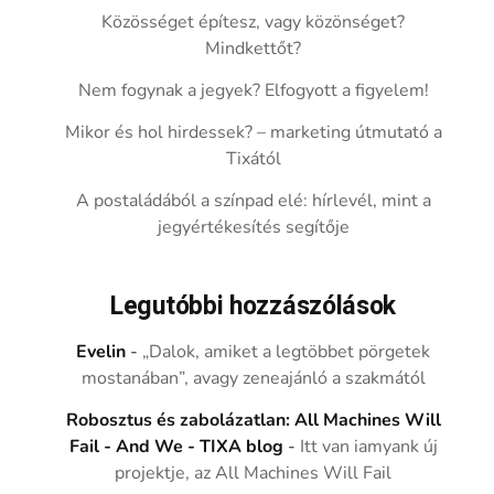
Közösséget építesz, vagy közönséget?
Mindkettőt?
Nem fogynak a jegyek? Elfogyott a figyelem!
Mikor és hol hirdessek? – marketing útmutató a
Tixától
A postaládából a színpad elé: hírlevél, mint a
jegyértékesítés segítője
Legutóbbi hozzászólások
Evelin
-
„Dalok, amiket a legtöbbet pörgetek
mostanában”, avagy zeneajánló a szakmától
Robosztus és zabolázatlan: All Machines Will
Fail - And We - TIXA blog
-
Itt van iamyank új
projektje, az All Machines Will Fail