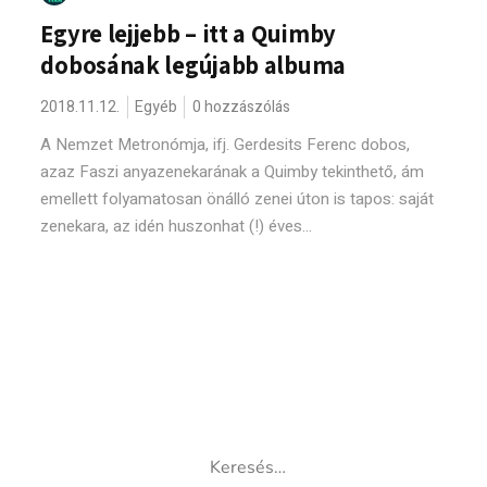
Egyre lejjebb – itt a Quimby
dobosának legújabb albuma
2018.11.12.
Egyéb
0 hozzászólás
A Nemzet Metronómja, ifj. Gerdesits Ferenc dobos,
azaz Faszi anyazenekarának a Quimby tekinthető, ám
emellett folyamatosan önálló zenei úton is tapos: saját
zenekara, az idén huszonhat (!) éves...
Keresés: