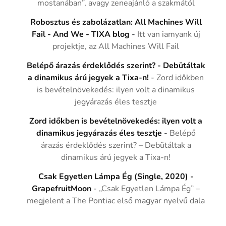
mostanában”, avagy zeneajánló a szakmától
Robosztus és zabolázatlan: All Machines Will
Fail - And We - TIXA blog
-
Itt van iamyank új
projektje, az All Machines Will Fail
Belépő árazás érdeklődés szerint? - Debütáltak
a dinamikus árú jegyek a Tixa-n!
-
Zord időkben
is bevételnövekedés: ilyen volt a dinamikus
jegyárazás éles tesztje
Zord időkben is bevételnövekedés: ilyen volt a
dinamikus jegyárazás éles tesztje
-
Belépő
árazás érdeklődés szerint? – Debütáltak a
dinamikus árú jegyek a Tixa-n!
Csak Egyetlen Lámpa Ég (Single, 2020) -
GrapefruitMoon
-
„Csak Egyetlen Lámpa Ég” –
megjelent a The Pontiac első magyar nyelvű dala