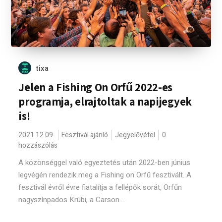
tixa
Jelen a Fishing On Orfű 2022-es
programja, elrajtoltak a napijegyek
is!
2021.12.09.
Fesztivál ajánló
Jegyelővétel
0
hozzászólás
A közönséggel való egyeztetés után 2022-ben június
legvégén rendezik meg a Fishing on Orfű fesztivált. A
fesztivál évről évre fiatalítja a fellépők sorát, Orfűn
nagyszínpados Krúbi, a Carson...