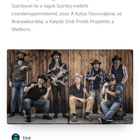
Quimbyvel és a tagok Quimby melletti
szerelemgyermekeivel, azaz A Kutya Vacsorájával, az
Aranyakkorddal, a Kárpáti Dódi Priváti Projekttel, a
Marlboro...
tixa