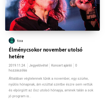
tixa
Élménycsokor november utolsó
hetére
2019.11.24.
Jegyelővétel
Koncert ajánló
0
hozzászólás
Általában végtelennek tűnik a november, egy szürke,
nyúlós hónapnak, ám ezúttal szintbe észre sem vettük
és elpörgött az ősz utolsó hónapja, aminek talán a sok
jó program is...