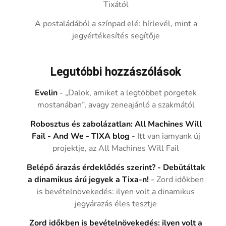
Tixától
A postaládából a színpad elé: hírlevél, mint a
jegyértékesítés segítője
Legutóbbi hozzászólások
Evelin
-
„Dalok, amiket a legtöbbet pörgetek
mostanában”, avagy zeneajánló a szakmától
Robosztus és zabolázatlan: All Machines Will
Fail - And We - TIXA blog
-
Itt van iamyank új
projektje, az All Machines Will Fail
Belépő árazás érdeklődés szerint? - Debütáltak
a dinamikus árú jegyek a Tixa-n!
-
Zord időkben
is bevételnövekedés: ilyen volt a dinamikus
jegyárazás éles tesztje
Zord időkben is bevételnövekedés: ilyen volt a