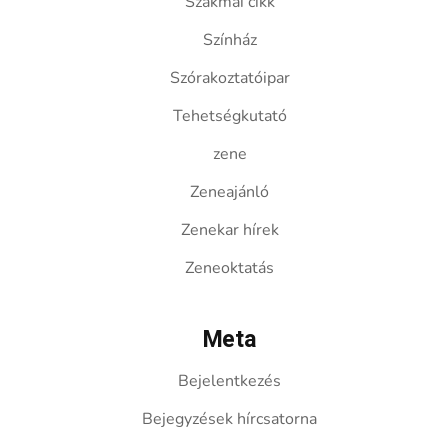
Szakmai cikk
Színház
Szórakoztatóipar
Tehetségkutató
zene
Zeneajánló
Zenekar hírek
Zeneoktatás
Meta
Bejelentkezés
Bejegyzések hírcsatorna