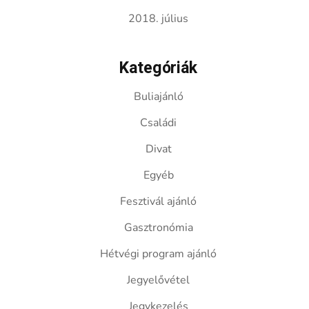
2018. július
Kategóriák
Buliajánló
Családi
Divat
Egyéb
Fesztivál ajánló
Gasztronómia
Hétvégi program ajánló
Jegyelővétel
Jegykezelés