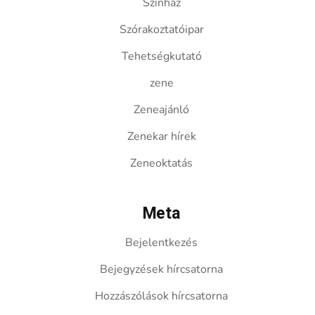
Színház
Szórakoztatóipar
Tehetségkutató
zene
Zeneajánló
Zenekar hírek
Zeneoktatás
Meta
Bejelentkezés
Bejegyzések hírcsatorna
Hozzászólások hírcsatorna