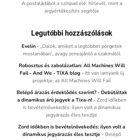
A postaládából a színpad elé: hírlevél, mint a
jegyértékesítés segítője
Legutóbbi hozzászólások
Evelin
-
„Dalok, amiket a legtöbbet pörgetek
mostanában”, avagy zeneajánló a szakmától
Robosztus és zabolázatlan: All Machines Will
Fail - And We - TIXA blog
-
Itt van iamyank új
projektje, az All Machines Will Fail
Belépő árazás érdeklődés szerint? - Debütáltak
a dinamikus árú jegyek a Tixa-n!
-
Zord időkben
is bevételnövekedés: ilyen volt a dinamikus
jegyárazás éles tesztje
Zord időkben is bevételnövekedés: ilyen volt a
dinamikus jegyárazás éles tesztje
-
Belépő