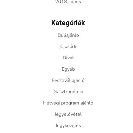
2018. július
Kategóriák
Buliajánló
Családi
Divat
Egyéb
Fesztivál ajánló
Gasztronómia
Hétvégi program ajánló
Jegyelővétel
Jegykezelés