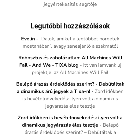
jegyértékesítés segítője
Legutóbbi hozzászólások
Evelin
-
„Dalok, amiket a legtöbbet pörgetek
mostanában”, avagy zeneajánló a szakmától
Robosztus és zabolázatlan: All Machines Will
Fail - And We - TIXA blog
-
Itt van iamyank új
projektje, az All Machines Will Fail
Belépő árazás érdeklődés szerint? - Debütáltak
a dinamikus árú jegyek a Tixa-n!
-
Zord időkben
is bevételnövekedés: ilyen volt a dinamikus
jegyárazás éles tesztje
Zord időkben is bevételnövekedés: ilyen volt a
dinamikus jegyárazás éles tesztje
-
Belépő
árazás érdeklődés szerint? – Debütáltak a