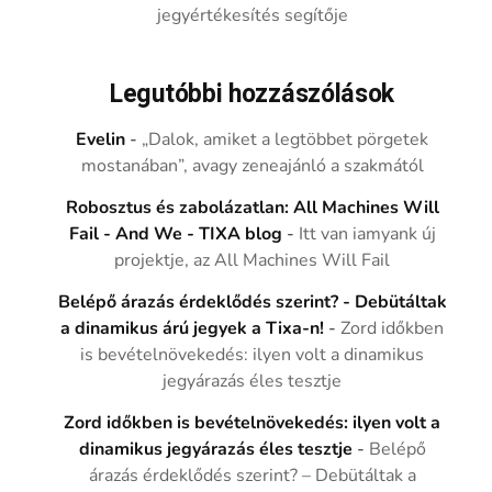
jegyértékesítés segítője
Legutóbbi hozzászólások
Evelin
-
„Dalok, amiket a legtöbbet pörgetek
mostanában”, avagy zeneajánló a szakmától
Robosztus és zabolázatlan: All Machines Will
Fail - And We - TIXA blog
-
Itt van iamyank új
projektje, az All Machines Will Fail
Belépő árazás érdeklődés szerint? - Debütáltak
a dinamikus árú jegyek a Tixa-n!
-
Zord időkben
is bevételnövekedés: ilyen volt a dinamikus
jegyárazás éles tesztje
Zord időkben is bevételnövekedés: ilyen volt a
dinamikus jegyárazás éles tesztje
-
Belépő
árazás érdeklődés szerint? – Debütáltak a