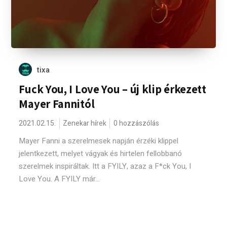
tixa
Fuck You, I Love You – új klip érkezett
Mayer Fannitól
2021.02.15.
Zenekar hírek
0 hozzászólás
Mayer Fanni a szerelmesek napján érzéki klippel
jelentkezett, melyet vágyak és hirtelen fellobbanó
szerelmek inspiráltak. Itt a FYILY, azaz a F*ck You, I
Love You. A FYILY már...