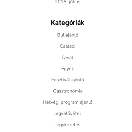
2018. július
Kategóriák
Buliajánló
Családi
Divat
Egyéb
Fesztivál ajánló
Gasztronómia
Hétvégi program ajánló
Jegyelővétel
Jegykezelés