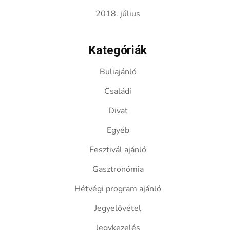
2018. július
Kategóriák
Buliajánló
Családi
Divat
Egyéb
Fesztivál ajánló
Gasztronómia
Hétvégi program ajánló
Jegyelővétel
Jegykezelés