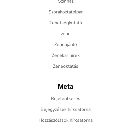
Színház
Szórakoztatóipar
Tehetségkutató
zene
Zeneajánló
Zenekar hírek
Zeneoktatás
Meta
Bejelentkezés
Bejegyzések hírcsatorna
Hozzászólások hírcsatorna