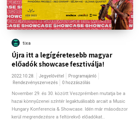
tixa
Újra itt a legígéretesebb magyar
előadók showcase fesztiválja!
2022.10.28.
Jegyelővétel
Programajánló
Rendezvényszervezés
0 hozzászólás
November 29. és 30. között Veszprémben mutatja be a
hazai könnyűzenei színtér legaktuálisabb arcait a Music
Hungary Konferencia & Showcase. Idén már másodszor
kerül megrendezésre a feltörekvő előadókat...