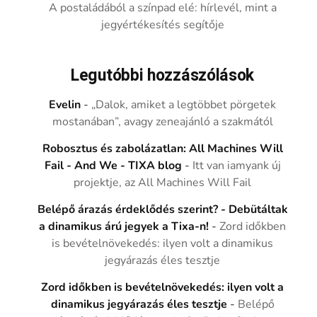
A postaládából a színpad elé: hírlevél, mint a
jegyértékesítés segítője
Legutóbbi hozzászólások
Evelin
-
„Dalok, amiket a legtöbbet pörgetek
mostanában”, avagy zeneajánló a szakmától
Robosztus és zabolázatlan: All Machines Will
Fail - And We - TIXA blog
-
Itt van iamyank új
projektje, az All Machines Will Fail
Belépő árazás érdeklődés szerint? - Debütáltak
a dinamikus árú jegyek a Tixa-n!
-
Zord időkben
is bevételnövekedés: ilyen volt a dinamikus
jegyárazás éles tesztje
Zord időkben is bevételnövekedés: ilyen volt a
dinamikus jegyárazás éles tesztje
-
Belépő