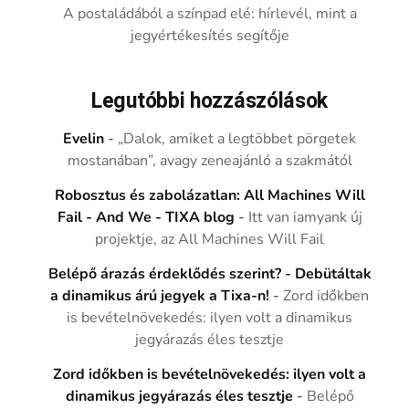
A postaládából a színpad elé: hírlevél, mint a
jegyértékesítés segítője
Legutóbbi hozzászólások
Evelin
-
„Dalok, amiket a legtöbbet pörgetek
mostanában”, avagy zeneajánló a szakmától
Robosztus és zabolázatlan: All Machines Will
Fail - And We - TIXA blog
-
Itt van iamyank új
projektje, az All Machines Will Fail
Belépő árazás érdeklődés szerint? - Debütáltak
a dinamikus árú jegyek a Tixa-n!
-
Zord időkben
is bevételnövekedés: ilyen volt a dinamikus
jegyárazás éles tesztje
Zord időkben is bevételnövekedés: ilyen volt a
dinamikus jegyárazás éles tesztje
-
Belépő