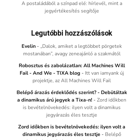
A postaládából a színpad elé: hírlevél, mint a
jegyértékesítés segítője
Legutóbbi hozzászólások
Evelin
-
„Dalok, amiket a legtöbbet pörgetek
mostanában”, avagy zeneajánló a szakmától
Robosztus és zabolázatlan: All Machines Will
Fail - And We - TIXA blog
-
Itt van iamyank új
projektje, az All Machines Will Fail
Belépő árazás érdeklődés szerint? - Debütáltak
a dinamikus árú jegyek a Tixa-n!
-
Zord időkben
is bevételnövekedés: ilyen volt a dinamikus
jegyárazás éles tesztje
Zord időkben is bevételnövekedés: ilyen volt a
dinamikus jegyárazás éles tesztje
-
Belépő