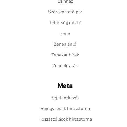
Színház
Szórakoztatóipar
Tehetségkutató
zene
Zeneajánló
Zenekar hírek
Zeneoktatás
Meta
Bejelentkezés
Bejegyzések hírcsatorna
Hozzászólások hírcsatorna