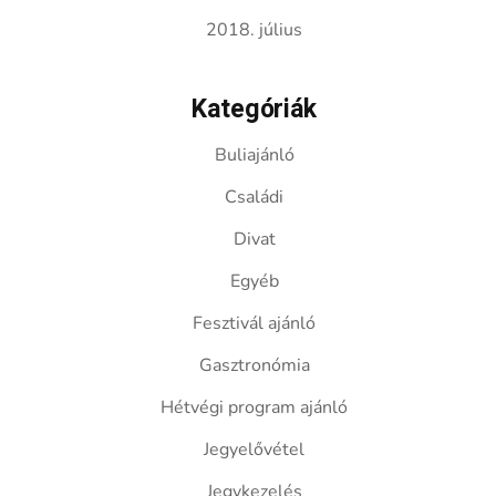
2018. július
Kategóriák
Buliajánló
Családi
Divat
Egyéb
Fesztivál ajánló
Gasztronómia
Hétvégi program ajánló
Jegyelővétel
Jegykezelés