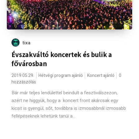
tixa
Évszakváltó koncertek és bulik a
fővárosban
2019.05.29.
Hétvégi program ajánló
Koncert ajánló
0
hozzászólás
Bár már teljes lendülettel beindult a fesztiválszezon,
azért ne higgyük, hogy a koncert front akárcsak egy
kicsit is gyengül, sőt, továbbra is izmosabbnál izmosabb
fellépéseknek lehetünk tanúi a...