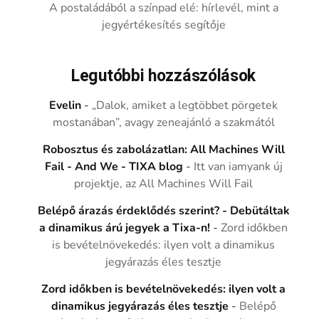
A postaládából a színpad elé: hírlevél, mint a
jegyértékesítés segítője
Legutóbbi hozzászólások
Evelin
-
„Dalok, amiket a legtöbbet pörgetek
mostanában”, avagy zeneajánló a szakmától
Robosztus és zabolázatlan: All Machines Will
Fail - And We - TIXA blog
-
Itt van iamyank új
projektje, az All Machines Will Fail
Belépő árazás érdeklődés szerint? - Debütáltak
a dinamikus árú jegyek a Tixa-n!
-
Zord időkben
is bevételnövekedés: ilyen volt a dinamikus
jegyárazás éles tesztje
Zord időkben is bevételnövekedés: ilyen volt a
dinamikus jegyárazás éles tesztje
-
Belépő