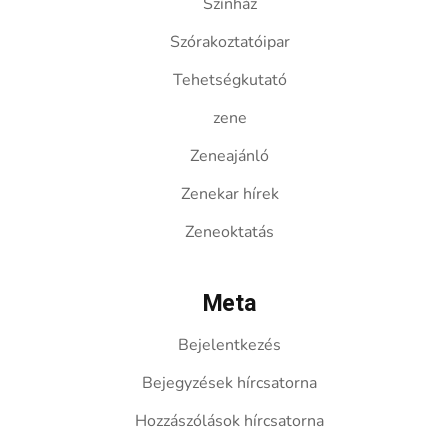
Színház
Szórakoztatóipar
Tehetségkutató
zene
Zeneajánló
Zenekar hírek
Zeneoktatás
Meta
Bejelentkezés
Bejegyzések hírcsatorna
Hozzászólások hírcsatorna