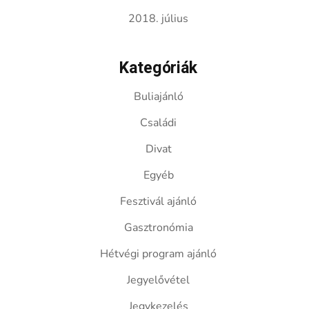
2018. július
Kategóriák
Buliajánló
Családi
Divat
Egyéb
Fesztivál ajánló
Gasztronómia
Hétvégi program ajánló
Jegyelővétel
Jegykezelés