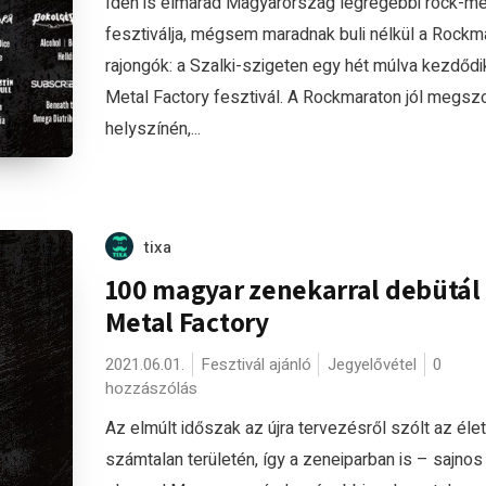
Idén is elmarad Magyarország legrégebbi rock-me
fesztiválja, mégsem maradnak buli nélkül a Rockm
rajongók: a Szalki-szigeten egy hét múlva kezdődi
Metal Factory fesztivál. A Rockmaraton jól megsz
helyszínén,...
tixa
100 magyar zenekarral debütál
Metal Factory
2021.06.01.
Fesztivál ajánló
Jegyelővétel
0
hozzászólás
Az elmúlt időszak az újra tervezésről szólt az élet
számtalan területén, így a zeneiparban is – sajnos 