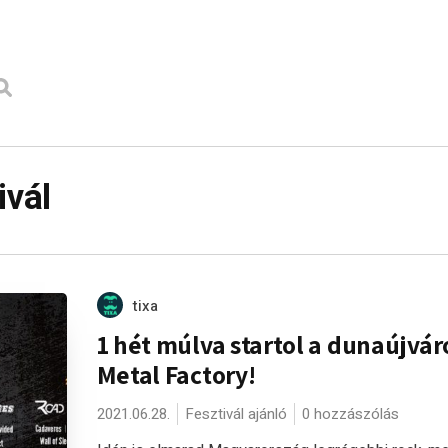
ivál
tixa
1 hét múlva startol a dunaújvár
Metal Factory!
2021.06.28.
Fesztivál ajánló
0 hozzászólás