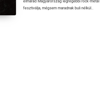
elmarad Magyarország legrégebbi rock-metal
fesztiválja, mégsem maradnak buli nélkül...