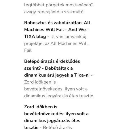
legtöbbet pörgetek mostanában”,
avagy zeneajánló a szakmától
Robosztus és zabolázatlan: All
Machines Will Fail - And We -
TIXA blog
-
Itt van iamyank új
projektje, az All Machines Will
Fail
Belépő árazás érdeklődés
szerint? - Debütáltak a
dinamikus árú jegyek a Tixa-n!
-
Zord időkben is
bevételnövekedés: ilyen volt a
dinamikus jegyárazás éles tesztje
Zord időkben is
bevételnövekedés: ilyen volt a
dinamikus jegyárazás éles
tesztje
-
Belépő árazás