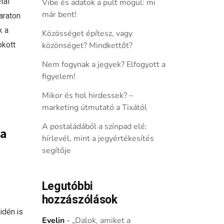
tal
Vibe és adatok a pult mögül: mi
már bent!
araton
k a
Közösséget építesz, vagy
okott
közönséget? Mindkettőt?
Nem fogynak a jegyek? Elfogyott a
figyelem!
Mikor és hol hirdessek? –
marketing útmutató a Tixától
A postaládából a színpad elé:
 a
hírlevél, mint a jegyértékesítés
segítője
Legutóbbi
hozzászólások
idén is
Evelin
-
„Dalok, amiket a