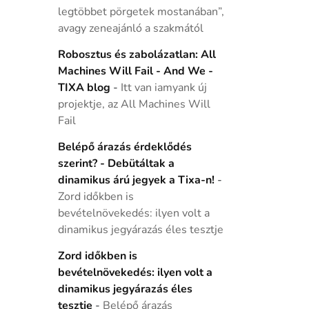
legtöbbet pörgetek mostanában”,
avagy zeneajánló a szakmától
Robosztus és zabolázatlan: All
Machines Will Fail - And We -
TIXA blog
-
Itt van iamyank új
projektje, az All Machines Will
Fail
Belépő árazás érdeklődés
szerint? - Debütáltak a
dinamikus árú jegyek a Tixa-n!
-
Zord időkben is
bevételnövekedés: ilyen volt a
dinamikus jegyárazás éles tesztje
Zord időkben is
bevételnövekedés: ilyen volt a
dinamikus jegyárazás éles
tesztje
-
Belépő árazás