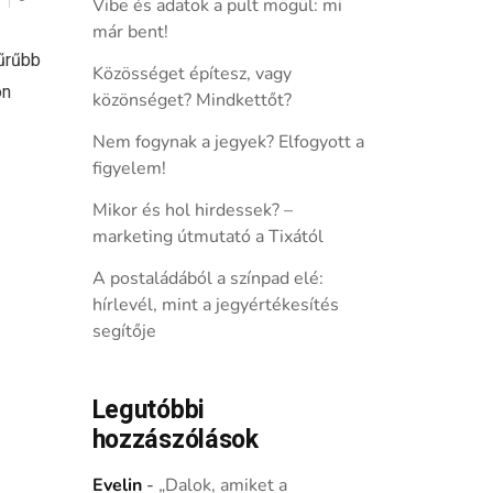
Vibe és adatok a pult mögül: mi
már bent!
űrűbb
Közösséget építesz, vagy
on
közönséget? Mindkettőt?
Nem fogynak a jegyek? Elfogyott a
figyelem!
Mikor és hol hirdessek? –
marketing útmutató a Tixától
A postaládából a színpad elé:
hírlevél, mint a jegyértékesítés
segítője
Legutóbbi
hozzászólások
Evelin
-
„Dalok, amiket a