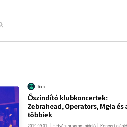
tixa
Őszindító klubkoncertek:
Zebrahead, Operators, Mgła és 
többiek
2019.09.01.
Hétvégi program ajánló
Koncert ajánl