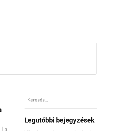
Keresés:
a
Legutóbbi bejegyzések
ó
0