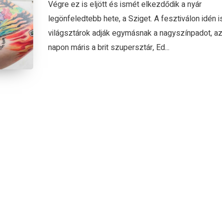
Végre ez is eljött és ismét elkezdődik a nyár
legönfeledtebb hete, a Sziget. A fesztiválon idén i
világsztárok adják egymásnak a nagyszínpadot, az
napon máris a brit szupersztár, Ed...