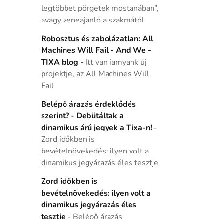
legtöbbet pörgetek mostanában”,
avagy zeneajánló a szakmától
Robosztus és zabolázatlan: All
Machines Will Fail - And We -
TIXA blog
-
Itt van iamyank új
projektje, az All Machines Will
Fail
Belépő árazás érdeklődés
szerint? - Debütáltak a
dinamikus árú jegyek a Tixa-n!
-
Zord időkben is
bevételnövekedés: ilyen volt a
dinamikus jegyárazás éles tesztje
Zord időkben is
bevételnövekedés: ilyen volt a
dinamikus jegyárazás éles
tesztje
-
Belépő árazás