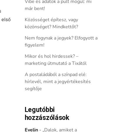
Vibe és adatok a pult mögül: mi
már bent!
s
 első
Közösséget építesz, vagy
közönséget? Mindkettőt?
Nem fogynak a jegyek? Elfogyott a
figyelem!
Mikor és hol hirdessek? –
marketing útmutató a Tixától
A postaládából a színpad elé:
hírlevél, mint a jegyértékesítés
segítője
Legutóbbi
hozzászólások
Evelin
-
„Dalok, amiket a