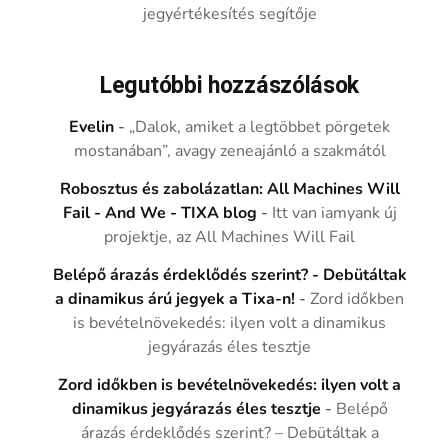
jegyértékesítés segítője
Legutóbbi hozzászólások
Evelin
-
„Dalok, amiket a legtöbbet pörgetek
mostanában”, avagy zeneajánló a szakmától
Robosztus és zabolázatlan: All Machines Will
Fail - And We - TIXA blog
-
Itt van iamyank új
projektje, az All Machines Will Fail
Belépő árazás érdeklődés szerint? - Debütáltak
a dinamikus árú jegyek a Tixa-n!
-
Zord időkben
is bevételnövekedés: ilyen volt a dinamikus
jegyárazás éles tesztje
Zord időkben is bevételnövekedés: ilyen volt a
dinamikus jegyárazás éles tesztje
-
Belépő
árazás érdeklődés szerint? – Debütáltak a