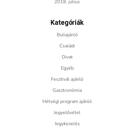
2018. július
Kategóriák
Buliajánló
Családi
Divat
Egyéb
Fesztivál ajánló
Gasztronómia
Hétvégi program ajánló
Jegyelővétel
Jegykezelés