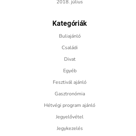
2018. július
Kategóriák
Buliajánló
Családi
Divat
Egyéb
Fesztivál ajánló
Gasztronómia
Hétvégi program ajánló
Jegyelővétel
Jegykezelés