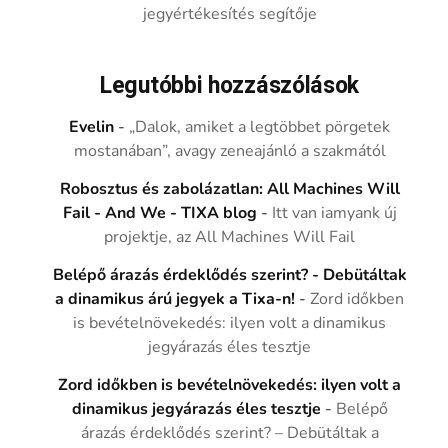
jegyértékesítés segítője
Legutóbbi hozzászólások
Evelin
-
„Dalok, amiket a legtöbbet pörgetek
mostanában”, avagy zeneajánló a szakmától
Robosztus és zabolázatlan: All Machines Will
Fail - And We - TIXA blog
-
Itt van iamyank új
projektje, az All Machines Will Fail
Belépő árazás érdeklődés szerint? - Debütáltak
a dinamikus árú jegyek a Tixa-n!
-
Zord időkben
is bevételnövekedés: ilyen volt a dinamikus
jegyárazás éles tesztje
Zord időkben is bevételnövekedés: ilyen volt a
dinamikus jegyárazás éles tesztje
-
Belépő
árazás érdeklődés szerint? – Debütáltak a