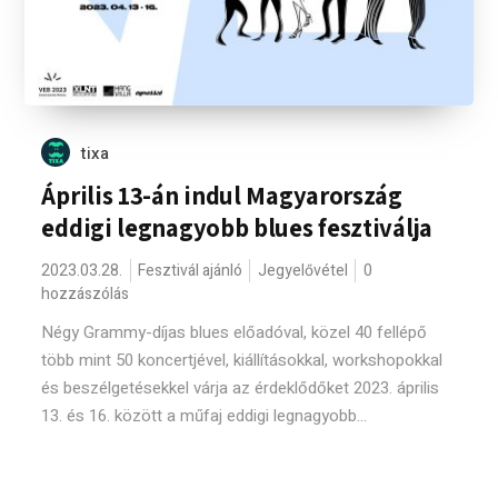
tixa
Április 13-án indul Magyarország
eddigi legnagyobb blues fesztiválja
2023.03.28.
Fesztivál ajánló
Jegyelővétel
0
hozzászólás
Négy Grammy-díjas blues előadóval, közel 40 fellépő
több mint 50 koncertjével, kiállításokkal, workshopokkal
és beszélgetésekkel várja az érdeklődőket 2023. április
13. és 16. között a műfaj eddigi legnagyobb...