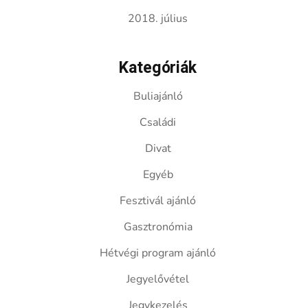
2018. július
Kategóriák
Buliajánló
Családi
Divat
Egyéb
Fesztivál ajánló
Gasztronómia
Hétvégi program ajánló
Jegyelővétel
Jegykezelés