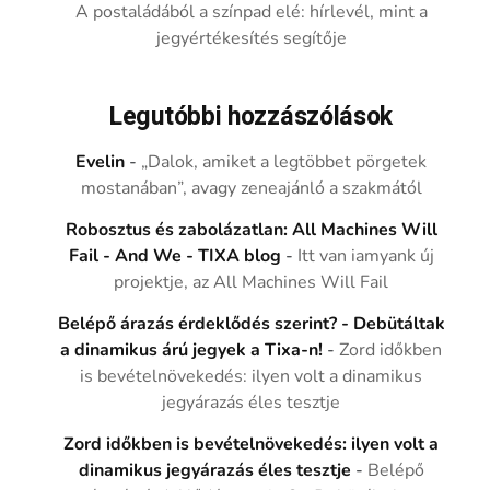
A postaládából a színpad elé: hírlevél, mint a
jegyértékesítés segítője
Legutóbbi hozzászólások
Evelin
-
„Dalok, amiket a legtöbbet pörgetek
mostanában”, avagy zeneajánló a szakmától
Robosztus és zabolázatlan: All Machines Will
Fail - And We - TIXA blog
-
Itt van iamyank új
projektje, az All Machines Will Fail
Belépő árazás érdeklődés szerint? - Debütáltak
a dinamikus árú jegyek a Tixa-n!
-
Zord időkben
is bevételnövekedés: ilyen volt a dinamikus
jegyárazás éles tesztje
Zord időkben is bevételnövekedés: ilyen volt a
dinamikus jegyárazás éles tesztje
-
Belépő