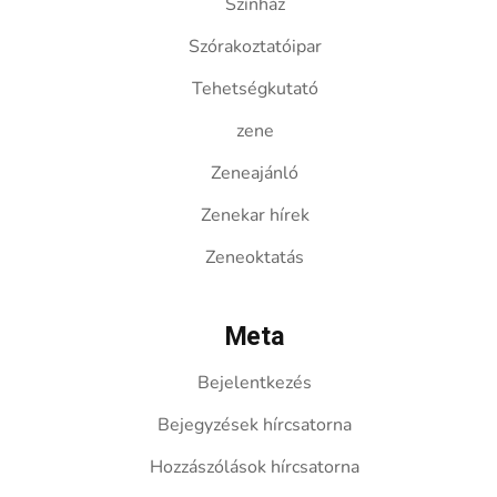
Színház
Szórakoztatóipar
Tehetségkutató
zene
Zeneajánló
Zenekar hírek
Zeneoktatás
Meta
Bejelentkezés
Bejegyzések hírcsatorna
Hozzászólások hírcsatorna