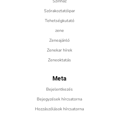
Színház
Szórakoztatóipar
Tehetségkutató
zene
Zeneajánló
Zenekar hírek
Zeneoktatás
Meta
Bejelentkezés
Bejegyzések hírcsatorna
Hozzászólások hírcsatorna