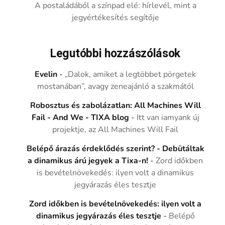
A postaládából a színpad elé: hírlevél, mint a
jegyértékesítés segítője
Legutóbbi hozzászólások
Evelin
-
„Dalok, amiket a legtöbbet pörgetek
mostanában”, avagy zeneajánló a szakmától
Robosztus és zabolázatlan: All Machines Will
Fail - And We - TIXA blog
-
Itt van iamyank új
projektje, az All Machines Will Fail
Belépő árazás érdeklődés szerint? - Debütáltak
a dinamikus árú jegyek a Tixa-n!
-
Zord időkben
is bevételnövekedés: ilyen volt a dinamikus
jegyárazás éles tesztje
Zord időkben is bevételnövekedés: ilyen volt a
dinamikus jegyárazás éles tesztje
-
Belépő