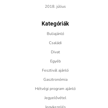
2018. július
Kategóriák
Buliajánló
Családi
Divat
Egyéb
Fesztivál ajánló
Gasztronómia
Hétvégi program ajánló
Jegyelővétel
Jegykezelés