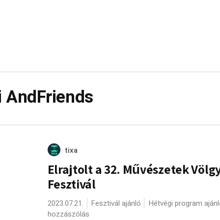
i AndFriends
tixa
Elrajtolt a 32. Művészetek Völg
Fesztivál
2023.07.21.
Fesztivál ajánló
Hétvégi program ajánl
hozzászólás