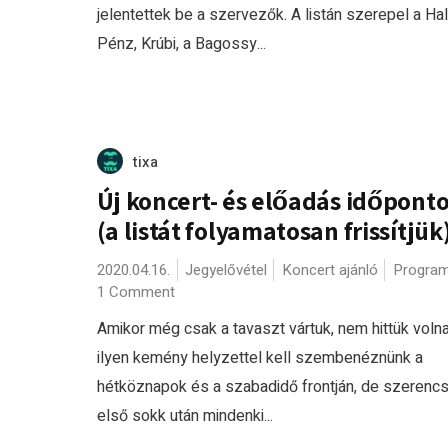
jelentettek be a szervezők. A listán szerepel a Hal
Pénz, Krúbi, a Bagossy...
tixa
Új koncert- és előadás időponto
(a listát folyamatosan frissítjük
2020.04.16.
Jegyelővétel
Koncert ajánló
Program
1 Comment
Amikor még csak a tavaszt vártuk, nem hittük voln
ilyen kemény helyzettel kell szembenéznünk a
hétköznapok és a szabadidő frontján, de szerenc
első sokk után mindenki...