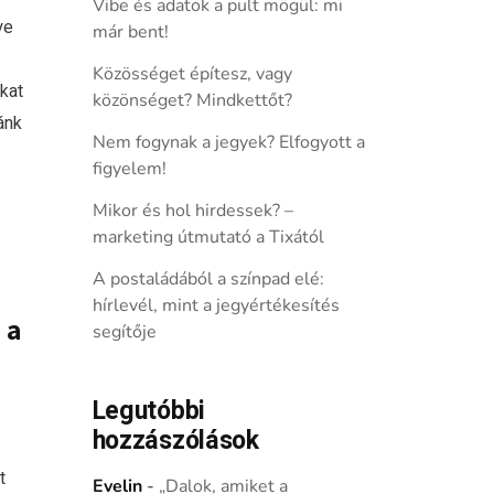
Vibe és adatok a pult mögül: mi
ye
már bent!
Közösséget építesz, vagy
kat
közönséget? Mindkettőt?
ánk
Nem fogynak a jegyek? Elfogyott a
figyelem!
Mikor és hol hirdessek? –
marketing útmutató a Tixától
A postaládából a színpad elé:
hírlevél, mint a jegyértékesítés
 a
segítője
Legutóbbi
hozzászólások
t
Evelin
-
„Dalok, amiket a