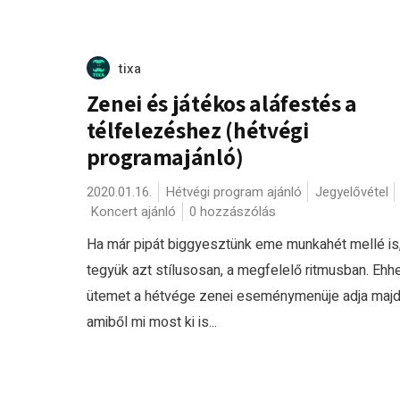
tixa
Zenei és játékos aláfestés a
télfelezéshez (hétvégi
programajánló)
2020.01.16.
Hétvégi program ajánló
Jegyelővétel
Koncert ajánló
0 hozzászólás
Ha már pipát biggyesztünk eme munkahét mellé is
tegyük azt stílusosan, a megfelelő ritmusban. Ehh
ütemet a hétvége zenei eseménymenüje adja majd
amiből mi most ki is...