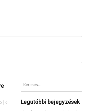
Keresés:
ye
Legutóbbi bejegyzések
ó
0