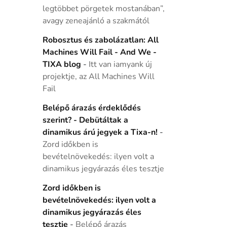
legtöbbet pörgetek mostanában”,
avagy zeneajánló a szakmától
Robosztus és zabolázatlan: All
Machines Will Fail - And We -
TIXA blog
-
Itt van iamyank új
projektje, az All Machines Will
Fail
Belépő árazás érdeklődés
szerint? - Debütáltak a
dinamikus árú jegyek a Tixa-n!
-
Zord időkben is
bevételnövekedés: ilyen volt a
dinamikus jegyárazás éles tesztje
Zord időkben is
bevételnövekedés: ilyen volt a
dinamikus jegyárazás éles
tesztje
-
Belépő árazás