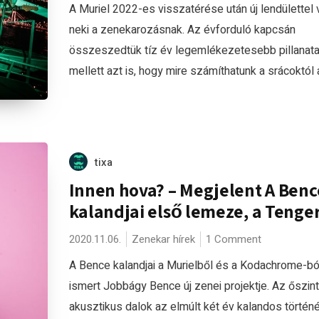
A Muriel 2022-es visszatérése után új lendülettel 
neki a zenekarozásnak. Az évforduló kapcsán
összeszedtük tíz év legemlékezetesebb pillanata
mellett azt is, hogy mire számíthatunk a srácoktól a
tixa
Innen hova? – Megjelent A Benc
kalandjai első lemeze, a Tenge
2020.11.06.
Zenekar hírek
1 Comment
A Bence kalandjai a Murielből és a Kodachrome-bó
ismert Jobbágy Bence új zenei projektje. Az őszint
akusztikus dalok az elmúlt két év kalandos történé