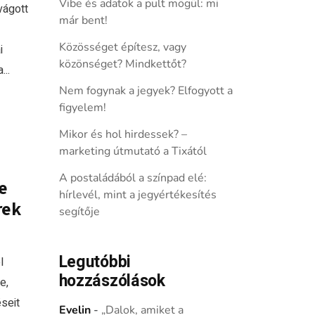
Vibe és adatok a pult mögül: mi
vágott
már bent!
Közösséget építesz, vagy
i
közönséget? Mindkettőt?
...
Nem fogynak a jegyek? Elfogyott a
figyelem!
Mikor és hol hirdessek? –
marketing útmutató a Tixától
A postaládából a színpad elé:
e
hírlevél, mint a jegyértékesítés
rek
segítője
Legutóbbi
l
hozzászólások
e,
seit
Evelin
-
„Dalok, amiket a