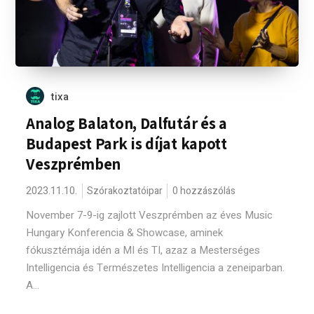
tixa
Analog Balaton, Dalfutár és a
Budapest Park is díjat kapott
Veszprémben
2023.11.10.
Szórakoztatóipar
0 hozzászólás
November 7-9-ig zajlott Veszprémben az éves Music
Hungary Konferencia & Showcase, aminek
fókusztémája idén a MI és TI, azaz a Mesterséges
Intelligencia és Természetes Intelligencia a zeneiparban.
A...