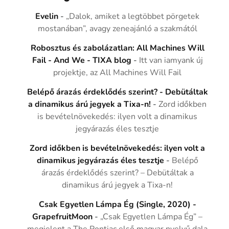
Evelin
-
„Dalok, amiket a legtöbbet pörgetek
mostanában”, avagy zeneajánló a szakmától
Robosztus és zabolázatlan: All Machines Will
Fail - And We - TIXA blog
-
Itt van iamyank új
projektje, az All Machines Will Fail
Belépő árazás érdeklődés szerint? - Debütáltak
a dinamikus árú jegyek a Tixa-n!
-
Zord időkben
is bevételnövekedés: ilyen volt a dinamikus
jegyárazás éles tesztje
Zord időkben is bevételnövekedés: ilyen volt a
dinamikus jegyárazás éles tesztje
-
Belépő
árazás érdeklődés szerint? – Debütáltak a
dinamikus árú jegyek a Tixa-n!
Csak Egyetlen Lámpa Ég (Single, 2020) -
GrapefruitMoon
-
„Csak Egyetlen Lámpa Ég” –