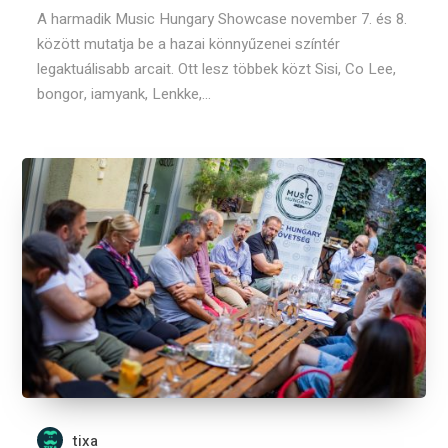
A harmadik Music Hungary Showcase november 7. és 8.
között mutatja be a hazai könnyűzenei színtér
legaktuálisabb arcait. Ott lesz többek közt Sisi, Co Lee,
bongor, iamyank, Lenkke,...
tixa