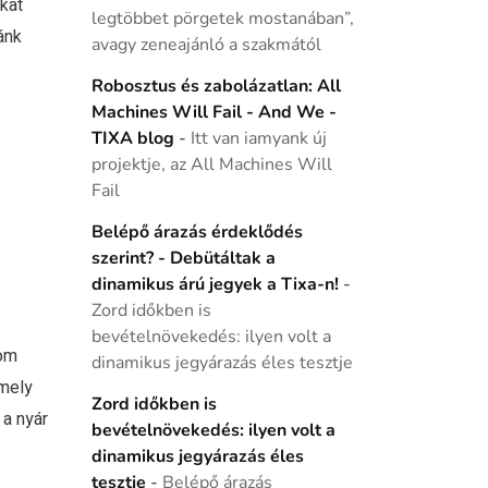
kat
legtöbbet pörgetek mostanában”,
ánk
avagy zeneajánló a szakmától
Robosztus és zabolázatlan: All
Machines Will Fail - And We -
TIXA blog
-
Itt van iamyank új
projektje, az All Machines Will
Fail
Belépő árazás érdeklődés
szerint? - Debütáltak a
dinamikus árú jegyek a Tixa-n!
-
Zord időkben is
bevételnövekedés: ilyen volt a
rom
dinamikus jegyárazás éles tesztje
amely
Zord időkben is
 a nyár
bevételnövekedés: ilyen volt a
dinamikus jegyárazás éles
tesztje
-
Belépő árazás