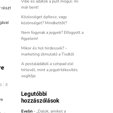
Vibe és adatok a pult mögül: mi
már bent!
 részt
Közösséget építesz, vagy
ógával
közönséget? Mindkettőt?
Nem fogynak a jegyek? Elfogyott a
figyelem!
Mikor és hol hirdessek? –
marketing útmutató a Tixától
A postaládából a színpad elé:
ye
hírlevél, mint a jegyértékesítés
segítője
ó
0
Legutóbbi
ye
hozzászólások
Evelin
-
„Dalok, amiket a