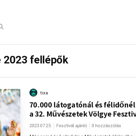
 2023 fellépők
tixa
70.000 látogatónál és félidőnél
a 32. Művészetek Völgye Fesztiv
2023.07.25.
Fesztivál ajánló
0 hozzászólás