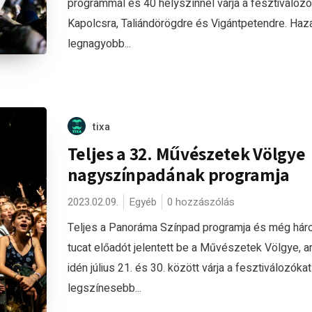
programmal és 40 helyszínnel várja a fesztiválozó
Kapolcsra, Taliándörögdre és Vigántpetendre. Haz
legnagyobb...
tixa
Teljes a 32. Művészetek Völgye
nagyszínpadának programja
2023.02.09.
Egyéb
0 hozzászólás
Teljes a Panoráma Színpad programja és még há
tucat előadót jelentett be a Művészetek Völgye, 
idén július 21. és 30. között várja a fesztiválozókat
legszínesebb...