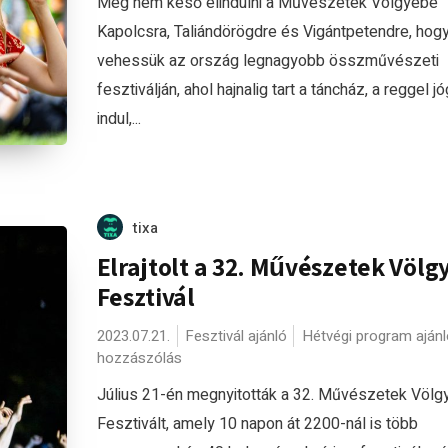
Még nem késő elindulni a Művészetek Völgyébe
Kapolcsra, Taliándörögdre és Vigántpetendre, hogy
vehessük az ország legnagyobb összművészeti
fesztiválján, ahol hajnalig tart a táncház, a reggel j
indul,...
tixa
Elrajtolt a 32. Művészetek Völg
Fesztivál
2023.07.21.
Fesztivál ajánló
Hétvégi program ajánl
hozzászólás
Július 21-én megnyitották a 32. Művészetek Völg
Fesztivált, amely 10 napon át 2200-nál is több