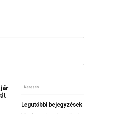
Keresés:
 jár
ál
Legutóbbi bejegyzések