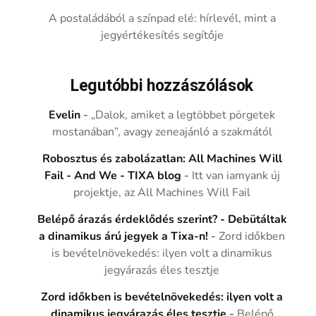
A postaládából a színpad elé: hírlevél, mint a
jegyértékesítés segítője
Legutóbbi hozzászólások
Evelin
-
„Dalok, amiket a legtöbbet pörgetek
mostanában”, avagy zeneajánló a szakmától
Robosztus és zabolázatlan: All Machines Will
Fail - And We - TIXA blog
-
Itt van iamyank új
projektje, az All Machines Will Fail
Belépő árazás érdeklődés szerint? - Debütáltak
a dinamikus árú jegyek a Tixa-n!
-
Zord időkben
is bevételnövekedés: ilyen volt a dinamikus
jegyárazás éles tesztje
Zord időkben is bevételnövekedés: ilyen volt a
dinamikus jegyárazás éles tesztje
-
Belépő