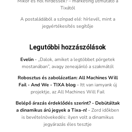
Mikor és hol hirdessek? – marketing útmutató a
Tixától
A postaládából a színpad elé: hírlevél, mint a
jegyértékesítés segítője
Legutóbbi hozzászólások
Evelin
-
„Dalok, amiket a legtöbbet pörgetek
mostanában”, avagy zeneajánló a szakmától
Robosztus és zabolázatlan: All Machines Will
Fail - And We - TIXA blog
-
Itt van iamyank új
projektje, az All Machines Will Fail
Belépő árazás érdeklődés szerint? - Debütáltak
a dinamikus árú jegyek a Tixa-n!
-
Zord időkben
is bevételnövekedés: ilyen volt a dinamikus
jegyárazás éles tesztje