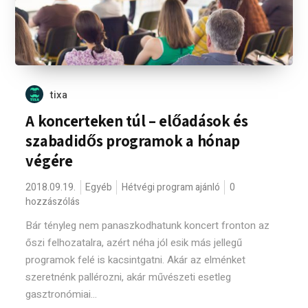
tixa
A koncerteken túl – előadások és
szabadidős programok a hónap
végére
2018.09.19.
Egyéb
Hétvégi program ajánló
0
hozzászólás
Bár tényleg nem panaszkodhatunk koncert fronton az
őszi felhozatalra, azért néha jól esik más jellegű
programok felé is kacsintgatni. Akár az elménket
szeretnénk pallérozni, akár művészeti esetleg
gasztronómiai...