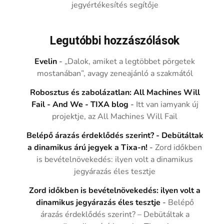
jegyértékesítés segítője
Legutóbbi hozzászólások
Evelin
-
„Dalok, amiket a legtöbbet pörgetek
mostanában”, avagy zeneajánló a szakmától
Robosztus és zabolázatlan: All Machines Will
Fail - And We - TIXA blog
-
Itt van iamyank új
projektje, az All Machines Will Fail
Belépő árazás érdeklődés szerint? - Debütáltak
a dinamikus árú jegyek a Tixa-n!
-
Zord időkben
is bevételnövekedés: ilyen volt a dinamikus
jegyárazás éles tesztje
Zord időkben is bevételnövekedés: ilyen volt a
dinamikus jegyárazás éles tesztje
-
Belépő
árazás érdeklődés szerint? – Debütáltak a