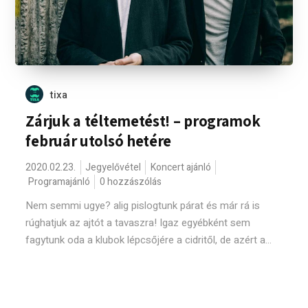
tixa
Zárjuk a téltemetést! – programok
február utolsó hetére
2020.02.23.
Jegyelővétel
Koncert ajánló
Programajánló
0 hozzászólás
Nem semmi ugye? alig pislogtunk párat és már rá is
rúghatjuk az ajtót a tavaszra! Igaz egyébként sem
fagytunk oda a klubok lépcsőjére a cidritől, de azért a...