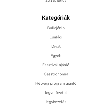
2018. július
Kategóriák
Buliajánló
Családi
Divat
Egyéb
Fesztivál ajánló
Gasztronómia
Hétvégi program ajánló
Jegyelővétel
Jegykezelés