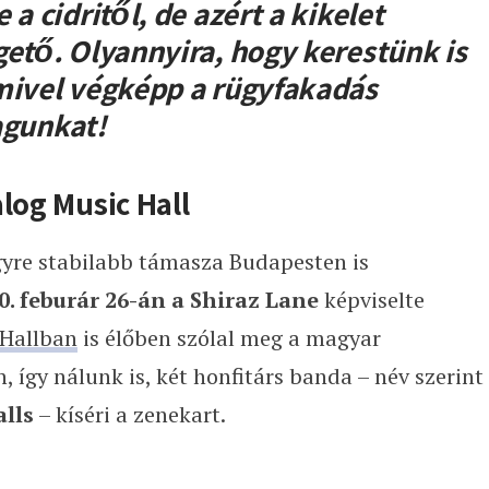
a cidritől, de azért a kikelet
gető. Olyannyira, hogy kerestünk is
mivel végképp a rügyfakadás
magunkat!
alog Music Hall
egyre stabilabb támasza Budapesten is
0. feburár 26-án a Shiraz Lane
képviselte
 Hallban
is élőben szólal meg a magyar
 így nálunk is, két honfitárs banda – név szerint
lls
– kíséri a zenekart.