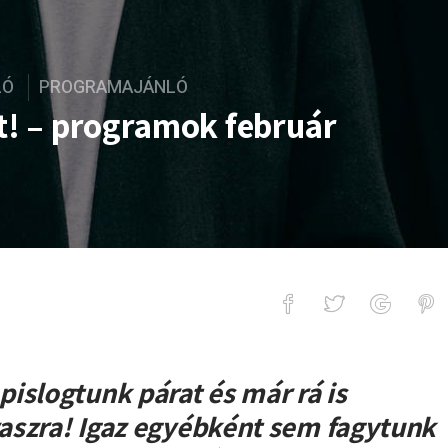
LÓ
PROGRAMAJÁNLÓ
st! – programok február
ogramok február utolsó hetére
islogtunk párat és már rá is
avaszra! Igaz egyébként sem fagytunk