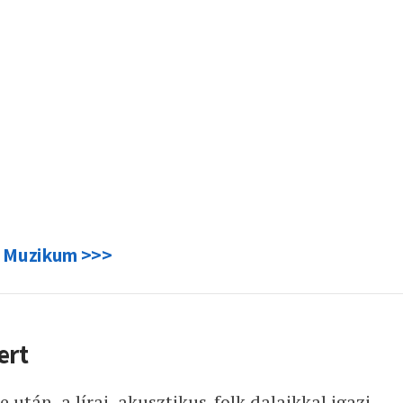
 Muzikum >>>
ert
 után, a lírai, akusztikus-folk dalaikkal igazi