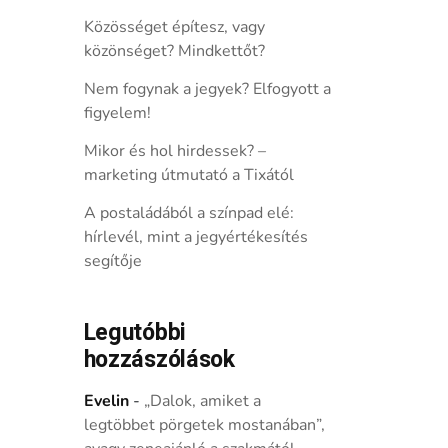
Közösséget építesz, vagy
közönséget? Mindkettőt?
Nem fogynak a jegyek? Elfogyott a
figyelem!
Mikor és hol hirdessek? –
marketing útmutató a Tixától
A postaládából a színpad elé:
hírlevél, mint a jegyértékesítés
segítője
Legutóbbi
hozzászólások
Evelin
-
„Dalok, amiket a
legtöbbet pörgetek mostanában”,