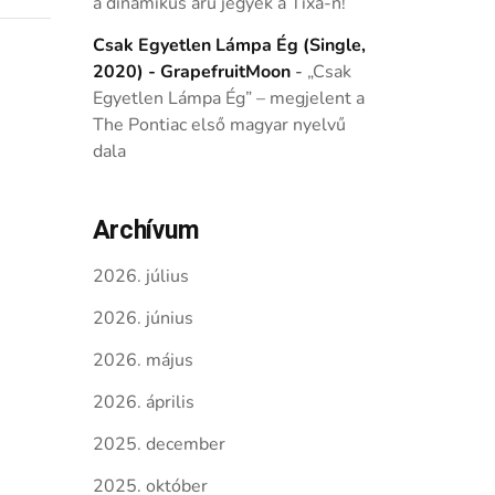
a dinamikus árú jegyek a Tixa-n!
Csak Egyetlen Lámpa Ég (Single,
2020) - GrapefruitMoon
-
„Csak
Egyetlen Lámpa Ég” – megjelent a
The Pontiac első magyar nyelvű
dala
Archívum
2026. július
2026. június
2026. május
2026. április
2025. december
2025. október