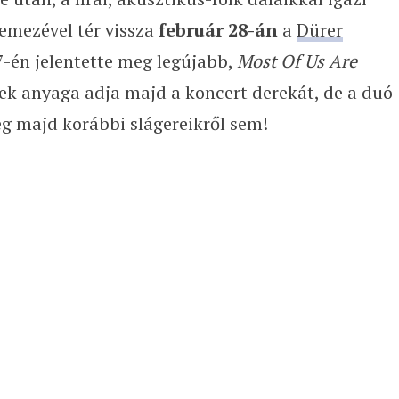
lemezével tér vissza
február 28-án
a
Dürer
 7-én jelentette meg legújabb,
Most Of Us Are
ek anyaga adja majd a koncert derekát, de a duó
g majd korábbi slágereikről sem!