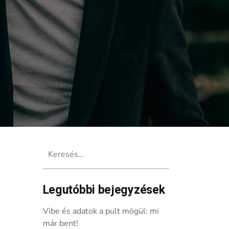
Keresés:
Legutóbbi bejegyzések
Vibe és adatok a pult mögül: mi
már bent!