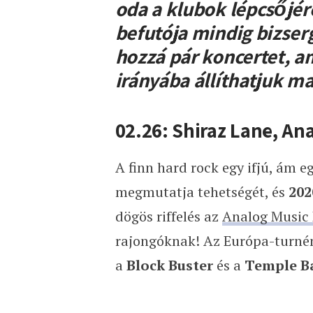
oda a klubok lépcsőjére 
befutója mindig bizser
hozzá pár koncertet, a
irányába állíthatjuk 
02.26: Shiraz Lane, An
A finn hard rock egy ifjú, ám 
megmutatja tehetségét, és
202
dögös riffelés az
Analog Music
rajongóknak! Az Európa-turnén,
a
Block Buster
és a
Temple Ba