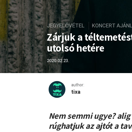
JEGYELŐVÉTEL
KONCERT AJÁN
Zárjuk a téltemeté
utolsó hetére
2020.02.23.
author:
tixa
Zárjuk a téltemetést! – pr
Nem semmi ugye? alig p
rúghatjuk az ajtót a t