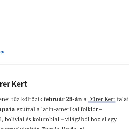
>>
rer Kert
nei tűz költözik f
ebruár 28-án
a
Dürer Kert
falai
apata
ezúttal a latin-amerikai folklór –
, bolíviai és kolumbiai – világából hoz el egy