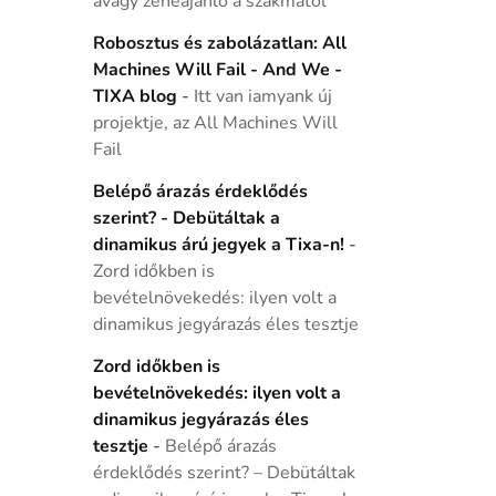
avagy zeneajánló a szakmától
Robosztus és zabolázatlan: All
Machines Will Fail - And We -
TIXA blog
-
Itt van iamyank új
projektje, az All Machines Will
Fail
Belépő árazás érdeklődés
szerint? - Debütáltak a
dinamikus árú jegyek a Tixa-n!
-
Zord időkben is
bevételnövekedés: ilyen volt a
dinamikus jegyárazás éles tesztje
Zord időkben is
bevételnövekedés: ilyen volt a
dinamikus jegyárazás éles
tesztje
-
Belépő árazás
érdeklődés szerint? – Debütáltak