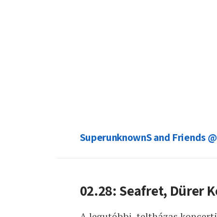
SuperunknownS and Friends @
02.28: Seafret, Dürer K
A legutóbbi, teltházas koncertje