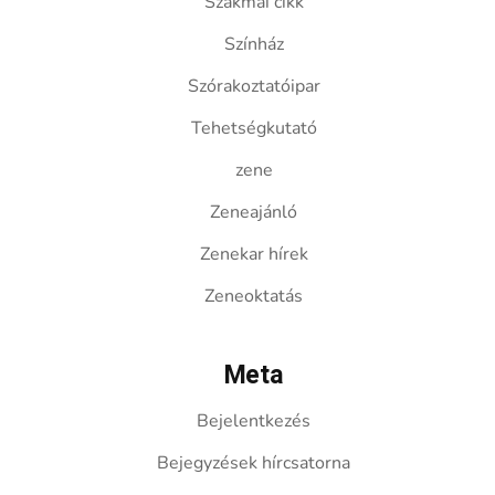
Szakmai cikk
Színház
Szórakoztatóipar
Tehetségkutató
zene
Zeneajánló
Zenekar hírek
Zeneoktatás
Meta
Bejelentkezés
Bejegyzések hírcsatorna