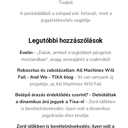
Tixától
A postaládából a színpad elé: hírlevél, mint a
jegyértékesítés segítője
Legutóbbi hozzászólások
Evelin
-
„Dalok, amiket a legtöbbet pörgetek
mostanában”, avagy zeneajánló a szakmától
Robosztus és zabolázatlan: All Machines Will
Fail - And We - TIXA blog
-
Itt van iamyank új
projektje, az All Machines Will Fail
Belépő árazás érdeklődés szerint? - Debütáltak
a dinamikus árú jegyek a Tixa-n!
-
Zord időkben
is bevételnövekedés: ilyen volt a dinamikus
jegyárazás éles tesztje
Zord időkben is bevételnövekedés: ilyen volt a