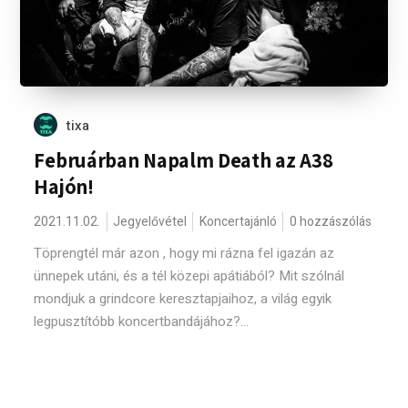
tixa
Februárban Napalm Death az A38
Hajón!
2021.11.02.
Jegyelővétel
Koncertajánló
0 hozzászólás
Töprengtél már azon , hogy mi rázna fel igazán az
ünnepek utáni, és a tél közepi apátiából? Mit szólnál
mondjuk a grindcore keresztapjaihoz, a világ egyik
legpusztítóbb koncertbandájához?...