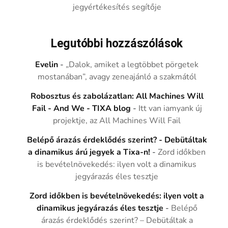
jegyértékesítés segítője
Legutóbbi hozzászólások
Evelin
-
„Dalok, amiket a legtöbbet pörgetek
mostanában”, avagy zeneajánló a szakmától
Robosztus és zabolázatlan: All Machines Will
Fail - And We - TIXA blog
-
Itt van iamyank új
projektje, az All Machines Will Fail
Belépő árazás érdeklődés szerint? - Debütáltak
a dinamikus árú jegyek a Tixa-n!
-
Zord időkben
is bevételnövekedés: ilyen volt a dinamikus
jegyárazás éles tesztje
Zord időkben is bevételnövekedés: ilyen volt a
dinamikus jegyárazás éles tesztje
-
Belépő
árazás érdeklődés szerint? – Debütáltak a