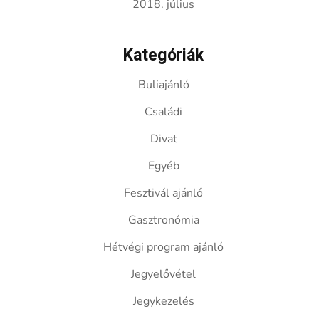
2018. július
Kategóriák
Buliajánló
Családi
Divat
Egyéb
Fesztivál ajánló
Gasztronómia
Hétvégi program ajánló
Jegyelővétel
Jegykezelés