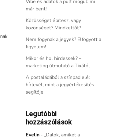
Vibe és adatok a pult mögül: mi
már bent!
Közösséget építesz, vagy
közönséget? Mindkettőt?
nak...
Nem fogynak a jegyek? Elfogyott a
figyelem!
Mikor és hol hirdessek? –
marketing útmutató a Tixától
A postaládából a színpad elé:
hírlevél, mint a jegyértékesítés
segítője
Legutóbbi
hozzászólások
Evelin
-
„Dalok, amiket a