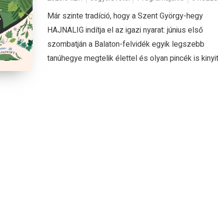
Már szinte tradíció, hogy a Szent György-hegy
HAJNALIG indítja el az igazi nyarat: június első
szombatján a Balaton-felvidék egyik legszebb
tanúhegye megtelik élettel és olyan pincék is kinyit