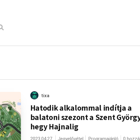
tixa
Hatodik alkalommal indítja a
balatoni szezont a Szent György
hegy Hajnalig
2023.04.27.
Jegyelővétel
Programajánló
0 hozzá