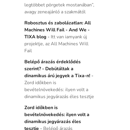
legtöbbet pörgetek mostanában”,
avagy zeneajánló a szakmától
Robosztus és zabolázatlan: All
Machines Will Fail - And We -
TIXA blog
-
Itt van iamyank új
projektje, az All Machines Will
Fail
Belépő árazás érdeklődés
szerint? - Debütáltak a
dinamikus árú jegyek a Tixa-n!
-
Zord időkben is
bevételnövekedés: ilyen volt a
dinamikus jegyárazás éles tesztje
Zord időkben is
bevételnövekedés: ilyen volt a
dinamikus jegyárazás éles
tesztje
-
Belépő árazás