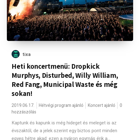
tixa
Heti koncertmenü: Dropkick
Murphys, Disturbed, Willy William,
Red Fang, Municipal Waste és még
sokan!
2019.06.17.
Hétvégi program ajánló
Koncert ajánló
0
hozzászólás
Kaptunk és kapunk is még hideget és meleget is az
évszaktól, de a jelek szerint egy biztos pont minden
egyes hétre akad: ezen a nyáron egymás érik a...