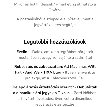
Mikor és hol hirdessek? – marketing útmutató a
Tixától
A postaládából a színpad elé: hírlevél, mint a
jegyértékesítés segítője
Legutóbbi hozzászólások
Evelin
-
„Dalok, amiket a legtöbbet pörgetek
mostanában”, avagy zeneajánló a szakmától
Robosztus és zabolázatlan: All Machines Will
Fail - And We - TIXA blog
-
Itt van iamyank új
projektje, az All Machines Will Fail
Belépő árazás érdeklődés szerint? - Debütáltak
a dinamikus árú jegyek a Tixa-n!
-
Zord időkben
is bevételnövekedés: ilyen volt a dinamikus
jegyárazás éles tesztje