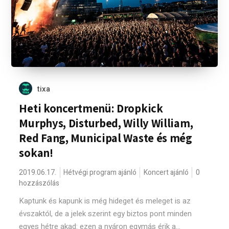
tixa
Heti koncertmenü: Dropkick
Murphys, Disturbed, Willy William,
Red Fang, Municipal Waste és még
sokan!
2019.06.17.
Hétvégi program ajánló
Koncert ajánló
0
hozzászólás
Kaptunk és kapunk is még hideget és meleget is az
évszaktól, de a jelek szerint egy biztos pont minden
egyes hétre akad: ezen a nyáron egymás érik a...