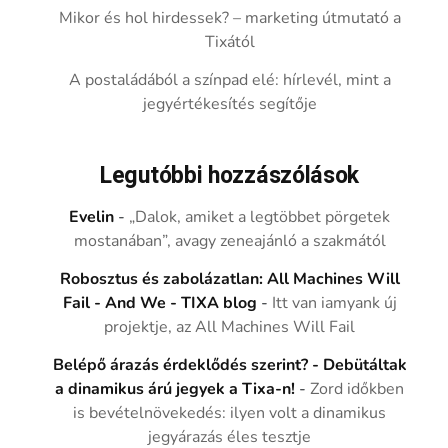
Mikor és hol hirdessek? – marketing útmutató a
Tixától
A postaládából a színpad elé: hírlevél, mint a
jegyértékesítés segítője
Legutóbbi hozzászólások
Evelin
-
„Dalok, amiket a legtöbbet pörgetek
mostanában”, avagy zeneajánló a szakmától
Robosztus és zabolázatlan: All Machines Will
Fail - And We - TIXA blog
-
Itt van iamyank új
projektje, az All Machines Will Fail
Belépő árazás érdeklődés szerint? - Debütáltak
a dinamikus árú jegyek a Tixa-n!
-
Zord időkben
is bevételnövekedés: ilyen volt a dinamikus
jegyárazás éles tesztje