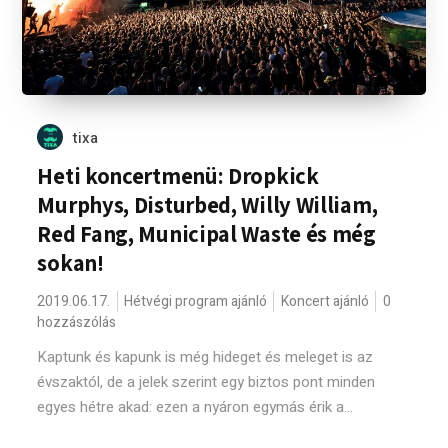
tixa
Heti koncertmenü: Dropkick
Murphys, Disturbed, Willy William,
Red Fang, Municipal Waste és még
sokan!
2019.06.17.
Hétvégi program ajánló
Koncert ajánló
0
hozzászólás
Kaptunk és kapunk is még hideget és meleget is az
évszaktól, de a jelek szerint egy biztos pont minden
egyes hétre akad: ezen a nyáron egymás érik a...