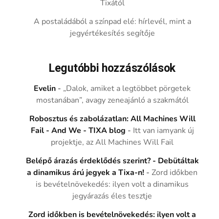
Tixától
A postaládából a színpad elé: hírlevél, mint a
jegyértékesítés segítője
Legutóbbi hozzászólások
Evelin
-
„Dalok, amiket a legtöbbet pörgetek
mostanában”, avagy zeneajánló a szakmától
Robosztus és zabolázatlan: All Machines Will
Fail - And We - TIXA blog
-
Itt van iamyank új
projektje, az All Machines Will Fail
Belépő árazás érdeklődés szerint? - Debütáltak
a dinamikus árú jegyek a Tixa-n!
-
Zord időkben
is bevételnövekedés: ilyen volt a dinamikus
jegyárazás éles tesztje
Zord időkben is bevételnövekedés: ilyen volt a