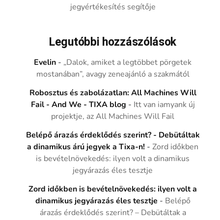
jegyértékesítés segítője
Legutóbbi hozzászólások
Evelin
-
„Dalok, amiket a legtöbbet pörgetek
mostanában”, avagy zeneajánló a szakmától
Robosztus és zabolázatlan: All Machines Will
Fail - And We - TIXA blog
-
Itt van iamyank új
projektje, az All Machines Will Fail
Belépő árazás érdeklődés szerint? - Debütáltak
a dinamikus árú jegyek a Tixa-n!
-
Zord időkben
is bevételnövekedés: ilyen volt a dinamikus
jegyárazás éles tesztje
Zord időkben is bevételnövekedés: ilyen volt a
dinamikus jegyárazás éles tesztje
-
Belépő
árazás érdeklődés szerint? – Debütáltak a