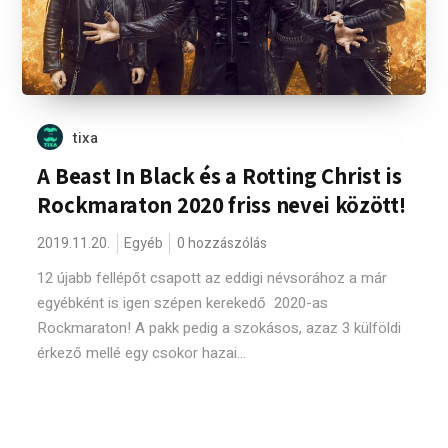
tixa
A Beast In Black és a Rotting Christ is
Rockmaraton 2020 friss nevei között!
2019.11.20.
Egyéb
0 hozzászólás
12 újabb fellépőt csapott az eddigi névsorához a már
egyébként is igen szépen kerekedő 2020-as
Rockmaraton! A pakk pedig a szokásos, azaz 3 külföldi
érkező mellé egy csokor hazai...