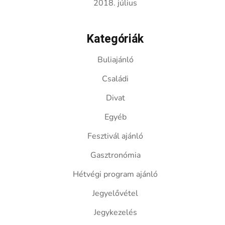
2018. július
Kategóriák
Buliajánló
Családi
Divat
Egyéb
Fesztivál ajánló
Gasztronómia
Hétvégi program ajánló
Jegyelővétel
Jegykezelés