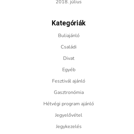
2018. július
Kategóriák
Buliajánló
Családi
Divat
Egyéb
Fesztivál ajánló
Gasztronómia
Hétvégi program ajánló
Jegyelővétel
Jegykezelés