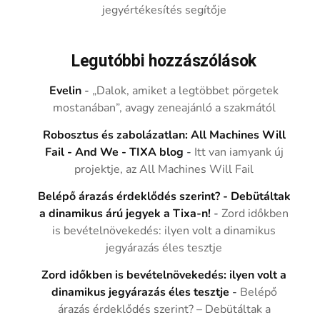
jegyértékesítés segítője
Legutóbbi hozzászólások
Evelin
-
„Dalok, amiket a legtöbbet pörgetek
mostanában”, avagy zeneajánló a szakmától
Robosztus és zabolázatlan: All Machines Will
Fail - And We - TIXA blog
-
Itt van iamyank új
projektje, az All Machines Will Fail
Belépő árazás érdeklődés szerint? - Debütáltak
a dinamikus árú jegyek a Tixa-n!
-
Zord időkben
is bevételnövekedés: ilyen volt a dinamikus
jegyárazás éles tesztje
Zord időkben is bevételnövekedés: ilyen volt a
dinamikus jegyárazás éles tesztje
-
Belépő
árazás érdeklődés szerint? – Debütáltak a