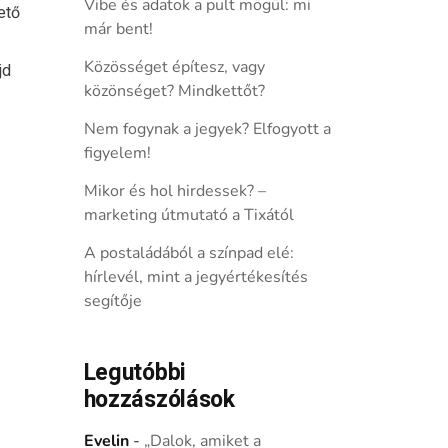
Vibe és adatok a pult mögül: mi
ető
már bent!
Közösséget építesz, vagy
jd
közönséget? Mindkettőt?
Nem fogynak a jegyek? Elfogyott a
figyelem!
Mikor és hol hirdessek? –
marketing útmutató a Tixától
A postaládából a színpad elé:
hírlevél, mint a jegyértékesítés
segítője
Legutóbbi
hozzászólások
Evelin
-
„Dalok, amiket a