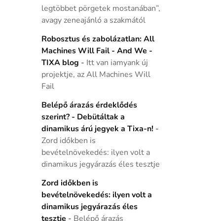
legtöbbet pörgetek mostanában”,
avagy zeneajánló a szakmától
Robosztus és zabolázatlan: All
Machines Will Fail - And We -
TIXA blog
-
Itt van iamyank új
projektje, az All Machines Will
Fail
Belépő árazás érdeklődés
szerint? - Debütáltak a
dinamikus árú jegyek a Tixa-n!
-
Zord időkben is
bevételnövekedés: ilyen volt a
dinamikus jegyárazás éles tesztje
Zord időkben is
bevételnövekedés: ilyen volt a
dinamikus jegyárazás éles
tesztje
-
Belépő árazás