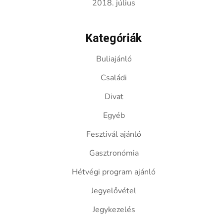
2018. július
Kategóriák
Buliajánló
Családi
Divat
Egyéb
Fesztivál ajánló
Gasztronómia
Hétvégi program ajánló
Jegyelővétel
Jegykezelés