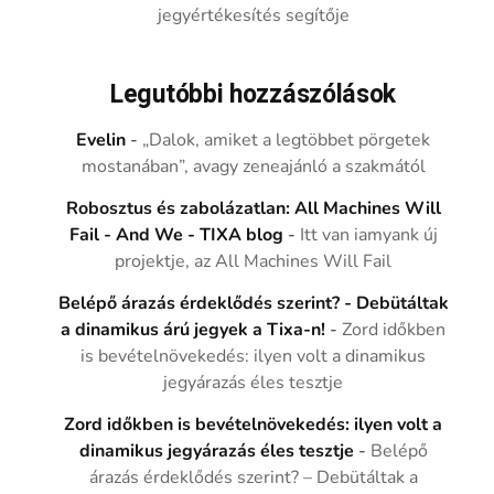
jegyértékesítés segítője
Legutóbbi hozzászólások
Evelin
-
„Dalok, amiket a legtöbbet pörgetek
mostanában”, avagy zeneajánló a szakmától
Robosztus és zabolázatlan: All Machines Will
Fail - And We - TIXA blog
-
Itt van iamyank új
projektje, az All Machines Will Fail
Belépő árazás érdeklődés szerint? - Debütáltak
a dinamikus árú jegyek a Tixa-n!
-
Zord időkben
is bevételnövekedés: ilyen volt a dinamikus
jegyárazás éles tesztje
Zord időkben is bevételnövekedés: ilyen volt a
dinamikus jegyárazás éles tesztje
-
Belépő
árazás érdeklődés szerint? – Debütáltak a