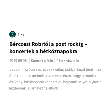
tixa
Bérczesi Robitól a post rockig –
koncertek a hétköznapokra
2019.09.08.
Koncert ajánló
0 hozzászólás
Lassan múlóban az évszakváltás sokkja, kezd beállni az
őszi rutinunk, aminek a szerves része, hogy a munka-
és/vagy iskolanapok végeztével hagyunk helyet olykor a
lazításnak is, amihez találtunk...